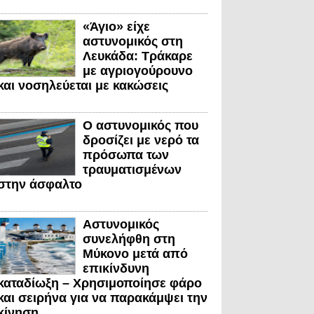
«Άγιο» είχε
αστυνομικός στη
Λευκάδα: Τράκαρε
με αγριογούρουνο
και νοσηλεύεται με κακώσεις
Ο αστυνομικός που
δροσίζει με νερό τα
πρόσωπα των
τραυματισμένων
στην άσφαλτο
Αστυνομικός
συνελήφθη στη
Μύκονο μετά από
επικίνδυνη
καταδίωξη – Χρησιμοποίησε φάρο
και σειρήνα για να παρακάμψει την
κίνηση