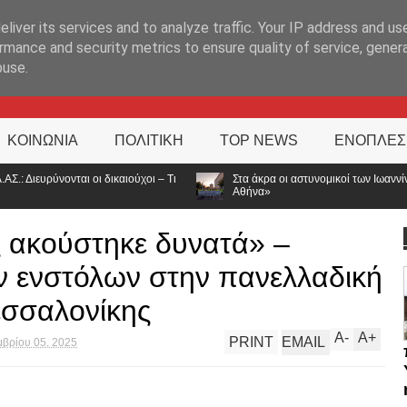
ΊΑ
liver its services and to analyze traffic. Your IP address and us
rmance and security metrics to ensure quality of service, gene
buse.
ΚΟΙΝΩΝΙΑ
ΠΟΛΙΤΙΚΗ
TOP NEWS
ΕΝΟΠΛΕΣ
Τι
Στα άκρα οι αστυνομικοί των Ιωαννίνων: Συμβολική διαμαρτυρία για τι
Αθήνα»
 ακούστηκε δυνατά» –
 ενστόλων στην πανελλαδική
εσσαλονίκης
A
-
A
+
PRINT
EMAIL
μβρίου 05, 2025