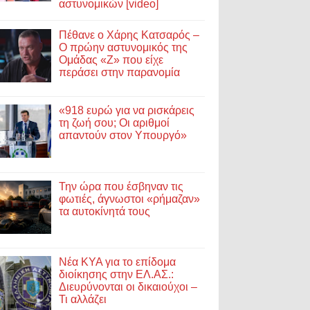
αστυνομικών [video]
Πέθανε ο Χάρης Κατσαρός –
Ο πρώην αστυνομικός της
Ομάδας «Ζ» που είχε
περάσει στην παρανομία
«918 ευρώ για να ρισκάρεις
τη ζωή σου; Οι αριθμοί
απαντούν στον Υπουργό»
Την ώρα που έσβηναν τις
φωτιές, άγνωστοι «ρήμαζαν»
τα αυτοκίνητά τους
Νέα ΚΥΑ για το επίδομα
διοίκησης στην ΕΛ.ΑΣ.:
Διευρύνονται οι δικαιούχοι –
Τι αλλάζει