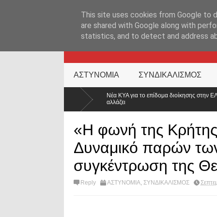
ΑΡΧΙΚΉ ΣΕΛΊΔΑ
ΕΛΛΑΔΑ
ΕΠΙΚΑΙΡΟΤΗΤΑ
ΕΠΙΚΟΙΝΩΝ
This site uses cookies from Google to de
are shared with Google along with perfo
statistics, and to detect and address a
KATEHACKER
ΑΣΤΥΝΟΜΙΑ
ΣΥΝΔΙΚΑΛΙΣΜΟΣ
Νέα ΚΥΑ για το επίδομα διοίκησης στην ΕΛ.ΑΣ.: Διευρύνονται οι δικαιούχοι – 
αλλάζει
«Η φωνή της Κρήτης
Δυναμικό παρών των
συγκέντρωση της Θ
Reply
ΑΣΤΥΝΟΜΙΑ
,
ΣΥΝΔΙΚΑΛΙΣΜΟΣ
Σεπτε