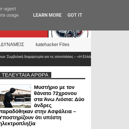
er-agent
rate usage
LEARN MORE
GOT IT
 ΔΥΝΑΜΕΙΣ
katehacker Files
ς αποσπάσεις – «Η Ελλάδα δεν είναι μόνο η
Νέα ΚΥΑ για το επίδομα των «
προϋπολογισμός
ΤΕΛΕΥΤΑΙΑ ΑΡΘΡΑ
Μυστήριο με τον
θάνατο 72χρονου
στα Άνω Λιόσια: Δύο
άνδρες
παραδόθηκαν στην Ασφάλεια –
Υποστηρίζουν ότι υπέστη
ηλεκτροπληξία