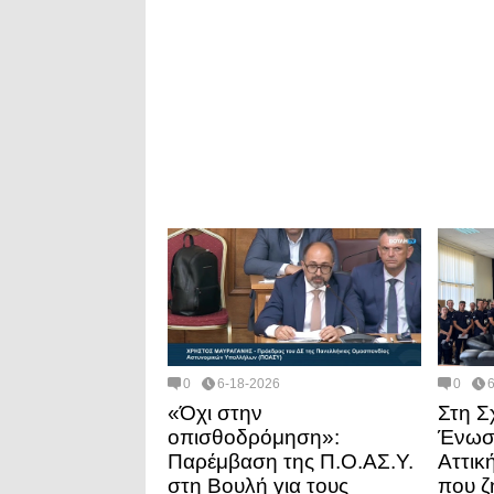
0
6-18-2026
0
«Όχι στην
Στη Σ
οπισθοδρόμηση»:
Ένωσ
Παρέμβαση της Π.Ο.ΑΣ.Υ.
Αττικ
στη Βουλή για τους
που ζ