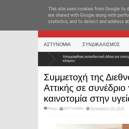
ΑΡΧΙΚΉ ΣΕΛΊΔΑ
ΕΛΛΑΔΑ
ΕΠΙΚΑΙΡΟΤΗΤΑ
ΕΠΙΚΟΙΝΩΝ
This site uses cookies from Google to de
are shared with Google along with perfo
statistics, and to detect and address a
KATEHACKER
ΑΣΤΥΝΟΜΙΑ
ΣΥΝΔΙΚΑΛΙΣΜΟΣ
Απορρίφθηκε εκπαιδευτική άδεια για υποτροφία στο Tufts: Ποιο μήνυμα στέ
κόσμου;
Συμμετοχή της Διεθ
Αττικής σε συνέδριο 
καινοτομία στην υγεί
Reply
ΑΣΤΥΝΟΜΙΑ
Σεπτεμβρίου 20, 2025