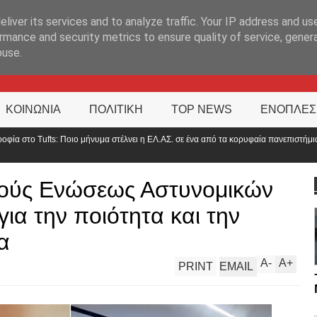
ΊΑ
liver its services and to analyze traffic. Your IP address and us
rmance and security metrics to ensure quality of service, gene
buse.
ΚΟΙΝΩΝΙΑ
ΠΟΛΙΤΙΚΗ
TOP NEWS
ΕΝΟΠΛΕΣ
λνει η ΕΛ.ΑΣ. σε ένα από τα κορυφαία πανεπιστήμια του
Αντιπρόεδρος Π
στο 2000»
νούς Ενώσεως Αστυνομικών
για την ποιότητα και την
α
A
-
A
+
PRINT
EMAIL