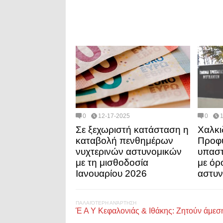
0
12-17-2025
0
Σε ξεχωριστή κατάσταση η
Χαλκι
καταβολή πενθημέρων
Προφυ
νυχτερινών αστυνομικών
υπαστ
με τη μισθοδοσία
με όρ
Ιανουαρίου 2026
αστυν
ΠΑΛΑΙΌΤΕΡΗ ΑΝΆΡΤΗΣΗ
Έ Α Υ Κεφαλονιάς & Ιθάκης: Ζητούν άμεσ