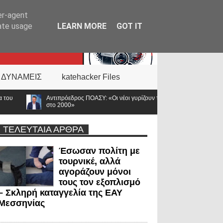
er-agent
rate usage
LEARN MORE
GOT IT
 ΔΥΝΑΜΕΙΣ
katehacker Files
ΟΑΣΥ: «Οι νέοι γυρίζουν την πλάτη στην ΕΛ.ΑΣ. – Οι βάσεις κατρακύλησαν και οι μ
ΤΕΛΕΥΤΑΙΑ ΑΡΘΡΑ
Έσωσαν πολίτη με
τουρνικέ, αλλά
αγοράζουν μόνοι
τους τον εξοπλισμό
– Σκληρή καταγγελία της ΕΑΥ
Μεσσηνίας