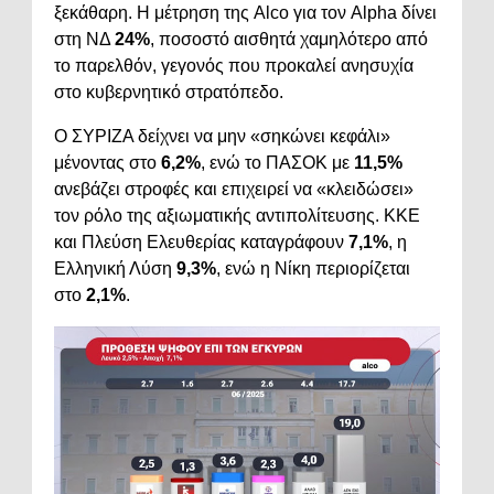
ξεκάθαρη. Η μέτρηση της Alco για τον Alpha δίνει
στη ΝΔ
24%
, ποσοστό αισθητά χαμηλότερο από
το παρελθόν, γεγονός που προκαλεί ανησυχία
στο κυβερνητικό στρατόπεδο.
Ο ΣΥΡΙΖΑ δείχνει να μην «σηκώνει κεφάλι»
μένοντας στο
6,2%
, ενώ το ΠΑΣΟΚ με
11,5%
ανεβάζει στροφές και επιχειρεί να «κλειδώσει»
τον ρόλο της αξιωματικής αντιπολίτευσης. ΚΚΕ
και Πλεύση Ελευθερίας καταγράφουν
7,1%
, η
Ελληνική Λύση
9,3%
, ενώ η Νίκη περιορίζεται
στο
2,1%
.