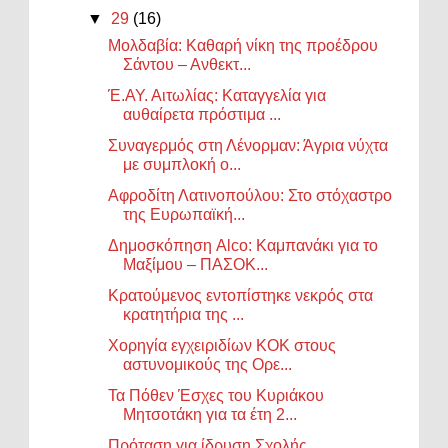
▼
29
(16)
Μολδαβία: Καθαρή νίκη της προέδρου
Σάντου – Ανθεκτ...
Έ.ΑΥ. Αιτωλίας: Καταγγελία για
αυθαίρετα πρόστιμα ...
Συναγερμός στη Λένορμαν: Άγρια νύχτα
με συμπλοκή ο...
Αφροδίτη Λατινοπούλου: Στο στόχαστρο
της Ευρωπαϊκή...
Δημοσκόπηση Alco: Καμπανάκι για το
Μαξίμου – ΠΑΣΟΚ...
Κρατούμενος εντοπίστηκε νεκρός στα
κρατητήρια της ...
Χορηγία εγχειριδίων ΚΟΚ στους
αστυνομικούς της Ορε...
Τα Πόθεν Έσχες του Κυριάκου
Μητσοτάκη για τα έτη 2...
Πρόταση για ίδρυση Σχολής