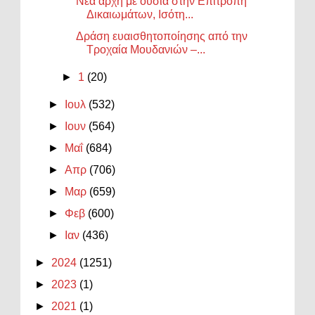
Νέα αρχή με ουσία στην Επιτροπή
Δικαιωμάτων, Ισότη...
Δράση ευαισθητοποίησης από την
Τροχαία Μουδανιών –...
►
1
(20)
►
Ιουλ
(532)
►
Ιουν
(564)
►
Μαΐ
(684)
►
Απρ
(706)
►
Μαρ
(659)
►
Φεβ
(600)
►
Ιαν
(436)
►
2024
(1251)
►
2023
(1)
►
2021
(1)