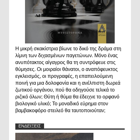
Η μικρή σκακίστρια βίωνε το δικό της δράμα στη
λίμνη των διχασμένων παγετώνων. Μόνο ένας
ανυπότακτος αίγαγρος θα τη συντρόφευε στις
θύμησες. Οι μοιραίοι θάνατοι, ο αναπόφευκτος
εγκλεισμός, οι προγραφές, η επαπειλούμενη
ποινή για μια δολοφονία και η ανέλπιστη δωρεά
ζωτικού οργάνου, πού θα οδηγούσε τελικά το
ριζικό όλων; Θύτη ή θύμα θα έδειχνε το ορφανό
βιολογικό υλικό; Το μοναδικό εύρημα στον
βαμβακοφόρο στειλεό θα ταυτοποιούταν;
ΕΝΔΕΙΞΕΙΣ