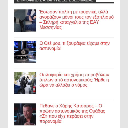
ΔΗΜΟΦΙΛΕΙΣ ΑΝΑΡΤΗΣΕΙΣ ΕΒΔΟΜΑΔΑΣ
Έσωσαν πολίτη με τουρνικέ, αλλά
αγοράζουν μόνοι τους τον εξοπλισμό
– Σκληρή καταγγελία της ΕΑΥ
Μεσσηνίας
Ω Θεέ μου, τι ξουράφια είχαμε στην
αστυνομία!
Οπλοφορία και χρήση πυροβόλων
όπλων από αστυνομικούς: Ήρθε η
ώρα να αλλάξει ο νόμος
Πέθανε ο Χάρης Κατσαρός – Ο
πρώην αστυνομικός της Ομάδας
«Ζ» που είχε περάσει στην
παρανομία