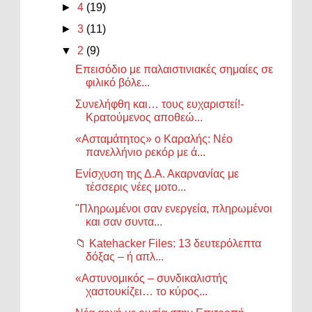
►
4
(19)
►
3
(11)
▼
2
(9)
Επεισόδιο με παλαιστινιακές σημαίες σε
φιλικό βόλε...
Συνελήφθη και… τους ευχαριστεί!-
Κρατούμενος αποθεώ...
«Ασταμάτητος» ο Καραλής: Νέο
πανελλήνιο ρεκόρ με ά...
Ενίσχυση της Δ.Α. Ακαρνανίας με
τέσσερις νέες μοτο...
"Πληρωμένοι σαν ενεργεία, πληρωμένοι
και σαν συντα...
📁 Katehacker Files: 13 δευτερόλεπτα
δόξας – ή απλ...
«Αστυνομικός – συνδικαλιστής
χαστουκίζει… το κύρος...