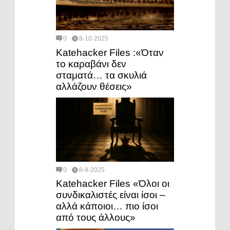
0
8-10-2025
Katehacker Files :«Όταν
το καραβάνι δεν
σταματά… τα σκυλιά
αλλάζουν θέσεις»
0
8-9-2025
Katehacker Files «Όλοι οι
συνδικαλιστές είναι ίσοι –
αλλά κάποιοι… πιο ίσοι
από τους άλλους»