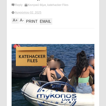
Reply
Κεντρικό θέμα
,
katehacker Files
Αυγούστου 02, 2025
A
+
A
-
PRINT
EMAIL