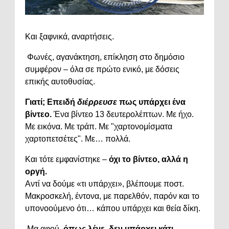
Και ξαφνικά, αναρτήσεις.
Φωνές, αγανάκτηση, επίκληση στο δημόσιο
συμφέρον – όλα σε πρώτο ενικό, με δόσεις
επικής αυτοθυσίας.
Γιατί; Επειδή
διέρρευσε
πως υπάρχει ένα
βίντεο.
Ένα βίντεο 13 δευτερολέπτων. Με ήχο.
Με εικόνα. Με τράπ. Με "χαρτονομίσματα
χαρτοπετσέτες". Με… πολλά.
Και τότε εμφανίστηκε –
όχι το βίντεο, αλλά η
οργή.
Αντί να δούμε «τι υπάρχει», βλέπουμε ποστ.
Μακροσκελή, έντονα, με παρελθόν, παρόν και το
υπονοούμενο ότι… κάπου υπάρχει και θεία δίκη.
Μα αφού,
όπως λένε, δεν υπάρχει κάτι