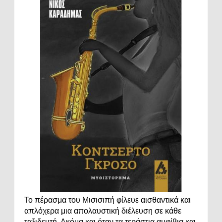
Το πέρασμα του Μισισιπή φίλευε αισθαντικά και
απλόχερα μια απολαυστική διέλευση σε κάθε
ταξιδευτή. Ακόμα και όταν τα τεράστια αμφίβια και