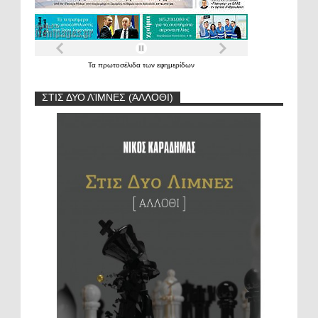
Τα
πρωτοσέλιδα
των
εφημερίδων
ΣΤΙΣ ΔΥΟ ΛΊΜΝΕΣ (ΆΛΛΟΘΙ)