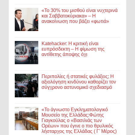
«Το 30% του μισθού είναι νυχτερινά
και Σαββατοκύριακα» – Η
ανακοίνωση που βάζει «φωτιά»
Katehacker: Η κριτική είναι
ευπρόσδεκτη – Η φίμωση της
αντίθετης άποψης όχι
Περιπολίες ή στατικές φυλάξεις; Η
αξιολόγηση κινδύνου καθορίζει τον
σύγχρονο αστυνομικό σχεδιασμό
«Το άγνωστο Εγκληματολογικό
Μουσείο της Ελλάδας:Φώτης
Γιαγκούλας ο «Βασιλιάς των
Ορέων» που έγινε ο πιο θρυλικός
λήσταρχος της Ελλάδας ( Γ' Μέρος)