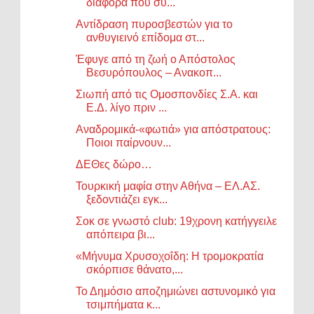
διαφορά που συ...
Αντίδραση πυροσβεστών για το
ανθυγιεινό επίδομα στ...
Έφυγε από τη ζωή ο Απόστολος
Βεσυρόπουλος – Ανακοπ...
Σιωπή από τις Ομοσπονδίες Σ.Α. και
Ε.Δ. λίγο πριν ...
Αναδρομικά-«φωτιά» για απόστρατους:
Ποιοι παίρνουν...
ΔΕΘες δώρο…
Τουρκική μαφία στην Αθήνα – ΕΛ.ΑΣ.
ξεδοντιάζει εγκ...
Σοκ σε γνωστό club: 19χρονη κατήγγειλε
απόπειρα βι...
«Μήνυμα Χρυσοχοΐδη: Η τρομοκρατία
σκόρπισε θάνατο,...
Το Δημόσιο αποζημιώνει αστυνομικό για
τσιμπήματα κ...