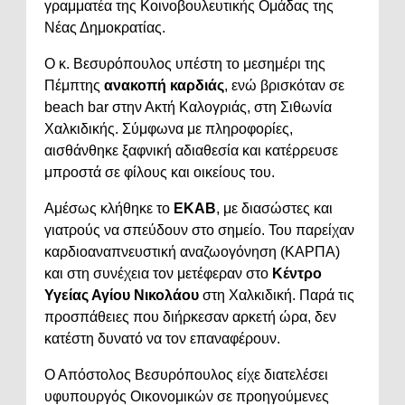
γραμματέα της Κοινοβουλευτικής Ομάδας της
Νέας Δημοκρατίας.
Ο κ. Βεσυρόπουλος υπέστη το μεσημέρι της
Πέμπτης
ανακοπή καρδιάς
, ενώ βρισκόταν σε
beach bar στην Ακτή Καλογριάς, στη Σιθωνία
Χαλκιδικής. Σύμφωνα με πληροφορίες,
αισθάνθηκε ξαφνική αδιαθεσία και κατέρρευσε
μπροστά σε φίλους και οικείους του.
Αμέσως κλήθηκε το
ΕΚΑΒ
, με διασώστες και
γιατρούς να σπεύδουν στο σημείο. Του παρείχαν
καρδιοαναπνευστική αναζωογόνηση (ΚΑΡΠΑ)
και στη συνέχεια τον μετέφεραν στο
Κέντρο
Υγείας Αγίου Νικολάου
στη Χαλκιδική. Παρά τις
προσπάθειες που διήρκεσαν αρκετή ώρα, δεν
κατέστη δυνατό να τον επαναφέρουν.
Ο Απόστολος Βεσυρόπουλος είχε διατελέσει
υφυπουργός Οικονομικών σε προηγούμενες