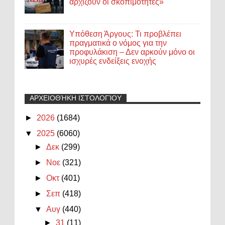
αρχίζουν οι σκοπιμότητες»
Υπόθεση Άργους: Τι προβλέπει
πραγματικά ο νόμος για την
προφυλάκιση – Δεν αρκούν μόνο οι
ισχυρές ενδείξεις ενοχής
ΑΡΧΕΙΟΘΉΚΗ ΙΣΤΟΛΟΓΊΟΥ
►
2026
(1684)
▼
2025
(6060)
►
Δεκ
(299)
►
Νοε
(321)
►
Οκτ
(401)
►
Σεπ
(418)
▼
Αυγ
(440)
►
31
(11)