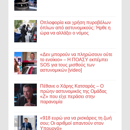
Οπλοφορία και χρήση πυροβόλων
όπλων από αστυνομικούς: Ήρθε η
ώρα να αλλάξει ο νόμος
«Δεν μπορούν να πληρώσουν ούτε
το ενοίκιο» – Η ΠΟΑΣΥ εκπέμπει
SOS για τους μισθούς των
αστυνομικών [video]
Πέθανε ο Χάρης Κατσαρός – Ο
πρώην αστυνομικός της Ομάδας
«Ζ» που είχε περάσει στην
παρανομία
«918 ευρώ για να ρισκάρεις τη ζωή
σου; Οι αριθμοί απαντούν στον
Υπουργό»