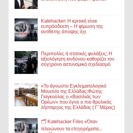
Katehacker: Η κριτική είναι
ευπρόσδεκτη – Η φίμωση της
αντίθετης άποψης όχι
Περιπολίες ή στατικές φυλάξεις; Η
αξιολόγηση κινδύνου καθορίζει τον
σύγχρονο αστυνομικό σχεδιασμό
«Το άγνωστο Εγκληματολογικό
Μουσείο της Ελλάδας:Φώτης
Γιαγκούλας ο «Βασιλιάς των
Ορέων» που έγινε ο πιο θρυλικός
λήσταρχος της Ελλάδας ( Γ' Μέρος)
🗂️ Katehacker Files «Όταν
τελειώνουν τα επιχειρήματα...