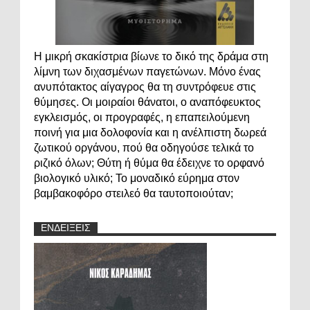
Η μικρή σκακίστρια βίωνε το δικό της δράμα στη
λίμνη των διχασμένων παγετώνων. Μόνο ένας
ανυπότακτος αίγαγρος θα τη συντρόφευε στις
θύμησες. Οι μοιραίοι θάνατοι, ο αναπόφευκτος
εγκλεισμός, οι προγραφές, η επαπειλούμενη
ποινή για μια δολοφονία και η ανέλπιστη δωρεά
ζωτικού οργάνου, πού θα οδηγούσε τελικά το
ριζικό όλων; Θύτη ή θύμα θα έδειχνε το ορφανό
βιολογικό υλικό; Το μοναδικό εύρημα στον
βαμβακοφόρο στειλεό θα ταυτοποιούταν;
ΕΝΔΕΙΞΕΙΣ