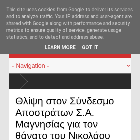
This site uses cookies from Google to deliver its services
and to analyze traffic. Your IP address and user-agent are
shared with Google along with performance and security
metrics to ensure quality of service, generate usage
statistics, and to detect and address abuse.
KATEHACKER
LEARN MORE
GOT IT
Αντιπρόεδρος 
στο 2000»
«Η Ελλάδα δε
Θλίψη στον Σύνδεσμο
περιφέρεια»
Αποστράτων Σ.Α.
Στα άκρα οι α
Αθήνα»
Μαγνησίας για τον
θάνατο του Νικολάου