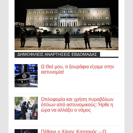
ΔΗΜΟΦΙΛΕΙΣ ΑΝΑΡΤΗΣΕΙΣ ΕΒΔΟΜΑΔΑΣ
Ω Θεέ μου, τι ξουράφια είχαμε στην
αστυνομία!
Οπλοφορία και χρήση πυροβόλων
όπλων από αστυνομικούς: Ήρθε η
ώρα να αλλάξει ο νόμος
Πέθανε ο Χάρης Κατσαρός – Ο