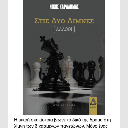
Η μικρή σκακίστρια βίωνε το δικό της δράμα στη
λίμνη των διχασμένων παγετώνων. Μόνο ένας