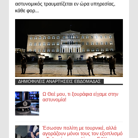
αστυνομικός τραυματίζεται εν ώρα υπηρεσίας,
κάθε φορ...
ΔΗΜΟΦΙΛΕΙΣ ΑΝΑΡΤΗΣΕΙΣ ΕΒΔΟΜΑΔΑΣ
Ω Θεέ μου, τι ξουράφια είχαμε στην
αστυνομία!
Έσωσαν πολίτη με τουρνικέ, αλλά
αγοράζουν μόνοι τους τον εξοπλισμό