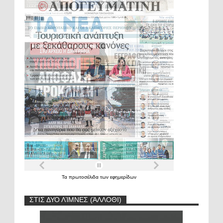
Τα
πρωτοσέλιδα
των
εφημερίδων
ΣΤΙΣ ΔΥΟ ΛΊΜΝΕΣ (ΆΛΛΟΘΙ)