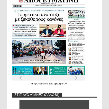
Τα
πρωτοσέλιδα
των
εφημερίδων
ΣΤΙΣ ΔΥΟ ΛΊΜΝΕΣ (ΆΛΛΟΘΙ)