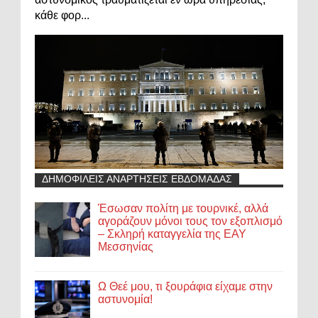
κάθε φορ...
ΔΗΜΟΦΙΛΕΙΣ ΑΝΑΡΤΗΣΕΙΣ ΕΒΔΟΜΑΔΑΣ
Έσωσαν πολίτη με τουρνικέ, αλλά
αγοράζουν μόνοι τους τον εξοπλισμό
– Σκληρή καταγγελία της ΕΑΥ
Μεσσηνίας
Ω Θεέ μου, τι ξουράφια είχαμε στην
αστυνομία!