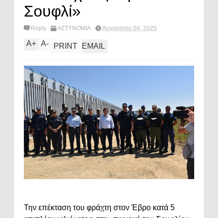
Σουφλί»
Reply
ΑΣΤΥΝΟΜΙΑ
Αυγούστου 04, 2025
A
+
A
-
PRINT
EMAIL
Την επέκταση του φράχτη στον Έβρο κατά 5