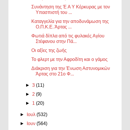
Συνάντηση της Έ Α Υ Κέρκυρας με τον
Υπασπιστή του ...
Καταγγελία για την αποδυνάμωση της
Ο.Π.Κ.Ε. Άρτας ...
Φωτιά δίπλα από τις φυλακές Αγίου
Στέφανου στην Πά...
Οι αξίες της ζωής
Το φλερτ με την Αφροδίτη και ο γάμος
Διάκριση για την Ένωση Αστυνομικών
Άρτας στο 21ο Φ...
►
3
(11)
►
2
(9)
►
1
(20)
►
Ιουλ
(532)
►
Ιουν
(564)