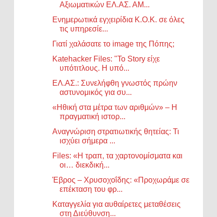
Αξιωματικών ΕΛ.ΑΣ. ΑΜ...
Ενημερωτικά εγχειρίδια Κ.Ο.Κ. σε όλες
τις υπηρεσίε...
Γιατί χαλάσατε το image της Πόπης;
Katehacker Files: "Το Story είχε
υπότιτλους. Η υπό...
ΕΛ.ΑΣ.: Συνελήφθη γνωστός πρώην
αστυνομικός για συ...
«Ηθική στα μέτρα των αριθμών» – Η
πραγματική ιστορ...
Αναγνώριση στρατιωτικής θητείας: Τι
ισχύει σήμερα ...
Files: «Η τραπ, τα χαρτονομίσματα και
οι… διεκδική...
Έβρος – Χρυσοχοΐδης: «Προχωράμε σε
επέκταση του φρ...
Καταγγελία για αυθαίρετες μεταθέσεις
στη Διεύθυνση...