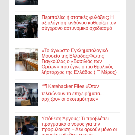
Περιπολίες ή στατικές φυλάξεις; Η
αξιολόγηση κινδύνου καθορίζει τον
σύγχρονο αστυνομικό σχεδιασμό
«Το άγνωστο Εγκληματολογικό
Μουσείο της Ελλάδας:Φώτης
Γιαγκούλας ο «Βασιλιάς των
Ορέων» που έγινε ο πιο θρυλικός
λήσταρχος της Ελλάδας ( Γ' Μέρος)
🗂️ Katehacker Files «Όταν
τελειώνουν τα επιχειρήματα...
αρχίζουν οι σκοπιμότητες»
Υπόθεση Άργους: Τι προβλέπει
πραγματικά ο νόμος για την
προφυλάκιση – Δεν αρκούν μόνο οι
ισχυρές ενδείξεις ενοχής