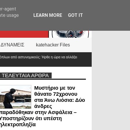
er-agent
rate usage
LEARN MORE
GOT IT
 ΔΥΝΑΜΕΙΣ
katehacker Files
 η ώρα να αλλάξει
ΤΕΛΕΥΤΑΙΑ ΑΡΘΡΑ
Μυστήριο με τον
θάνατο 72χρονου
στα Άνω Λιόσια: Δύο
άνδρες
παραδόθηκαν στην Ασφάλεια –
Υποστηρίζουν ότι υπέστη
ηλεκτροπληξία