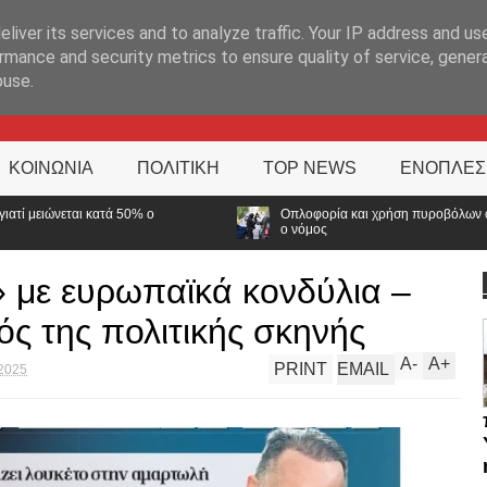
ΊΑ
liver its services and to analyze traffic. Your IP address and us
rmance and security metrics to ensure quality of service, gene
buse.
ΚΟΙΝΩΝΙΑ
ΠΟΛΙΤΙΚΗ
TOP NEWS
ΕΝΟΠΛΕΣ
Οπλοφορία και χρήση πυροβόλων όπλων από αστυνομικούς: Ήρθε
ο νόμος
» με ευρωπαϊκά κονδύλια –
ός της πολιτικής σκηνής
A
-
A
+
PRINT
EMAIL
 2025