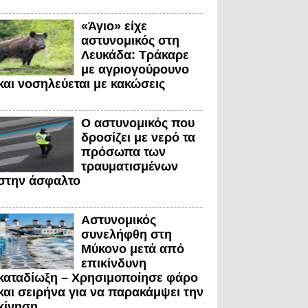
«Άγιο» είχε
αστυνομικός στη
Λευκάδα: Τράκαρε
με αγριογούρουνο
και νοσηλεύεται με κακώσεις
Ο αστυνομικός που
δροσίζει με νερό τα
πρόσωπα των
τραυματισμένων
στην άσφαλτο
Αστυνομικός
συνελήφθη στη
Μύκονο μετά από
επικίνδυνη
καταδίωξη – Χρησιμοποίησε φάρο
και σειρήνα για να παρακάμψει την
κίνηση