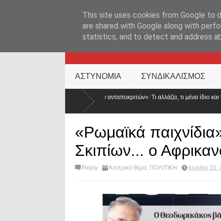
ΑΡΧΙΚΉ ΣΕΛΊΔΑ
ΕΛΛΑΔΑ
ΕΠΙΚΑΙΡΟΤΗΤΑ
ΕΠΙΚΟΙΝΩΝ
This site uses cookies from Google to de
are shared with Google along with perfo
statistics, and to detect and address a
KATEHACKER
ΑΣΤΥΝΟΜΙΑ
ΣΥΝΔΙΚΑΛΙΣΜΟΣ
πρώτων ανταποκριτών»: Τι αλλάζει, τι μένει ίδιο και γιατί μειώνεται κατά 50% ο
«Ρωμαϊκά παιχνίδια
Σκιπίων... ο Αφρικαν
Reply
Κεντρικό θέμα
,
ΠΟΛΙΤΙΚΗ
Ιουλίου 31,