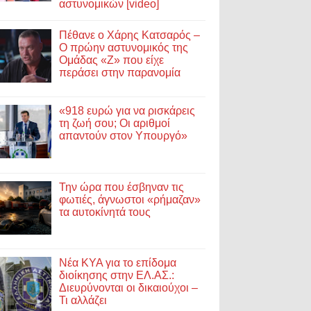
αστυνομικών [video]
Πέθανε ο Χάρης Κατσαρός –
Ο πρώην αστυνομικός της
Ομάδας «Ζ» που είχε
περάσει στην παρανομία
«918 ευρώ για να ρισκάρεις
τη ζωή σου; Οι αριθμοί
απαντούν στον Υπουργό»
Την ώρα που έσβηναν τις
φωτιές, άγνωστοι «ρήμαζαν»
τα αυτοκίνητά τους
Νέα ΚΥΑ για το επίδομα
διοίκησης στην ΕΛ.ΑΣ.:
Διευρύνονται οι δικαιούχοι –
Τι αλλάζει