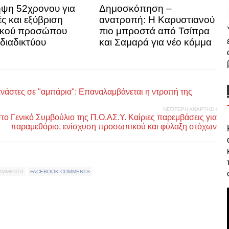
ψη 52χρονου για
Δημοσκόπηση –
ές και εξύβριση
ανατροπή: Η Καρυστιανού
ικού προσώπου
πιο μπροστά από Τσίπρα
διαδικτύου
και Σαμαρά για νέο κόμμα
ανάστες σε "αμπάρια": Επαναλαμβάνεται η ντροπή της
ΝΕΌΤΕΡΗ ΑΝΆΡΤΗΣΗ
το Γενικό Συμβούλιο της Π.Ο.ΑΣ.Υ. Καίριες παρεμβάσεις για
παραμεθόριο, ενίσχυση προσωπικού και φύλαξη στόχων
COMMENTS
FACEBOOK COMMENTS