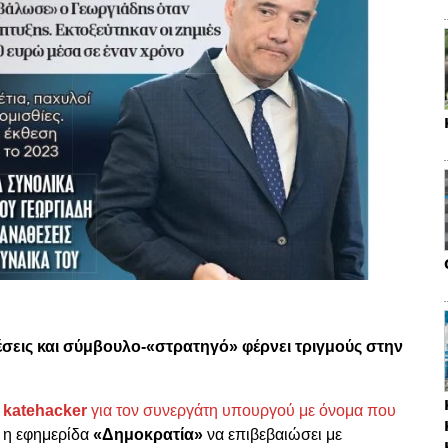
έσεις και σύμβουλο-«στρατηγό» φέρνει τριγμούς στην
 katehacker
για τον συνεργάτη υπουργού με όνομα που
ι η εφημερίδα
«Δημοκρατία»
να επιβεβαιώσει με