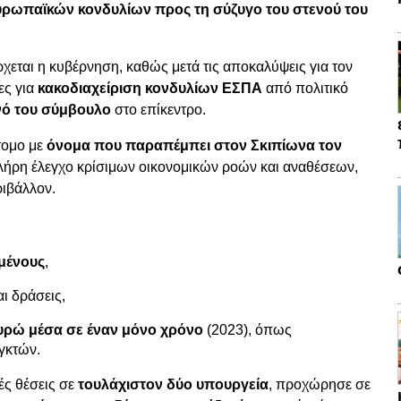
υρωπαϊκών κονδυλίων προς τη σύζυγο του στενού του
ρχεται η κυβέρνηση, καθώς μετά τις αποκαλύψεις για τον
ες για
κακοδιαχείριση κονδυλίων ΕΣΠΑ
από πολιτικό
νό του σύμβουλο
στο επίκεντρο.
τομο με
όνομα που παραπέμπει στον Σκιπίωνα τον
ν πλήρη έλεγχο κρίσιμων οικονομικών ροών και αναθέσεων,
ριβάλλον.
ομένους
,
ι δράσεις,
ευρώ μέσα σε έναν μόνο χρόνο
(2023), όπως
γκτών.
ές θέσεις σε
τουλάχιστον δύο υπουργεία
, προχώρησε σε