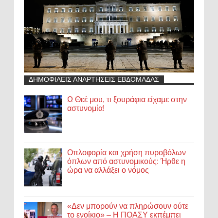
ΔΗΜΟΦΙΛΕΙΣ ΑΝΑΡΤΗΣΕΙΣ ΕΒΔΟΜΑΔΑΣ
Ω Θεέ μου, τι ξουράφια είχαμε στην
αστυνομία!
Οπλοφορία και χρήση πυροβόλων
όπλων από αστυνομικούς: Ήρθε η
ώρα να αλλάξει ο νόμος
«Δεν μπορούν να πληρώσουν ούτε
το ενοίκιο» – Η ΠΟΑΣΥ εκπέμπει