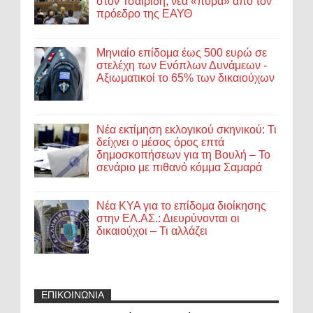
στον Τσαϊρίδη, νέα «πυρά» από τον
πρόεδρο της ΕΑΥΘ
Μηνιαίο επίδομα έως 500 ευρώ σε
στελέχη των Ενόπλων Δυνάμεων -
Αξιωματικοί το 65% των δικαιούχων
Νέα εκτίμηση εκλογικού σκηνικού: Τι
δείχνει ο μέσος όρος επτά
δημοσκοπήσεων για τη Βουλή – Το
σενάριο με πιθανό κόμμα Σαμαρά
Νέα ΚΥΑ για το επίδομα διοίκησης
στην ΕΛ.ΑΣ.: Διευρύνονται οι
δικαιούχοι – Τι αλλάζει
ΕΠΙΚΟΙΝΩΝΙΑ