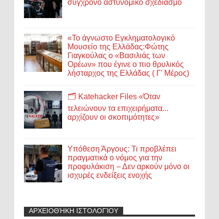
σύγχρονο αστυνομικό σχεδιασμό
«Το άγνωστο Εγκληματολογικό
Μουσείο της Ελλάδας:Φώτης
Γιαγκούλας ο «Βασιλιάς των
Ορέων» που έγινε ο πιο θρυλικός
λήσταρχος της Ελλάδας ( Γ' Μέρος)
🗂️ Katehacker Files «Όταν
τελειώνουν τα επιχειρήματα...
αρχίζουν οι σκοπιμότητες»
Υπόθεση Άργους: Τι προβλέπει
πραγματικά ο νόμος για την
προφυλάκιση – Δεν αρκούν μόνο οι
ισχυρές ενδείξεις ενοχής
ΑΡΧΕΙΟΘΉΚΗ ΙΣΤΟΛΟΓΊΟΥ