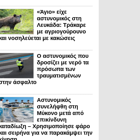
«Άγιο» είχε
αστυνομικός στη
Λευκάδα: Τράκαρε
με αγριογούρουνο
και νοσηλεύεται με κακώσεις
Ο αστυνομικός που
δροσίζει με νερό τα
πρόσωπα των
τραυματισμένων
στην άσφαλτο
Αστυνομικός
συνελήφθη στη
Μύκονο μετά από
επικίνδυνη
καταδίωξη – Χρησιμοποίησε φάρο
και σειρήνα για να παρακάμψει την
κίνηση