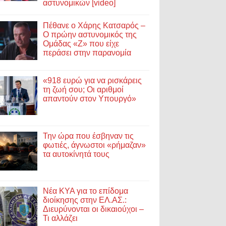
αστυνομικών [video]
Πέθανε ο Χάρης Κατσαρός –
Ο πρώην αστυνομικός της
Ομάδας «Ζ» που είχε
περάσει στην παρανομία
«918 ευρώ για να ρισκάρεις
τη ζωή σου; Οι αριθμοί
απαντούν στον Υπουργό»
Την ώρα που έσβηναν τις
φωτιές, άγνωστοι «ρήμαζαν»
τα αυτοκίνητά τους
Νέα ΚΥΑ για το επίδομα
διοίκησης στην ΕΛ.ΑΣ.:
Διευρύνονται οι δικαιούχοι –
Τι αλλάζει