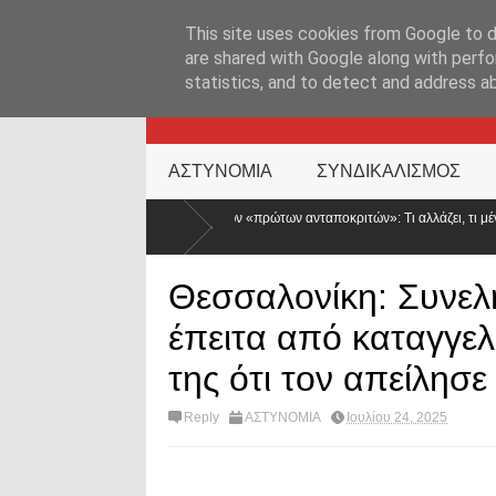
ΑΡΧΙΚΉ ΣΕΛΊΔΑ
ΕΛΛΑΔΑ
ΕΠΙΚΑΙΡΟΤΗΤΑ
ΕΠΙΚΟΙΝΩΝ
This site uses cookies from Google to de
are shared with Google along with perfo
statistics, and to detect and address a
KATEHACKER
ΑΣΤΥΝΟΜΙΑ
ΣΥΝΔΙΚΑΛΙΣΜΟΣ
δομα των «πρώτων ανταποκριτών»: Τι αλλάζει, τι μένει ίδιο και γιατί μειώνεται κατά
Θεσσαλονίκη: Συνελ
έπειτα από καταγγελ
της ότι τον απείλησε
Reply
ΑΣΤΥΝΟΜΙΑ
Ιουλίου 24, 2025