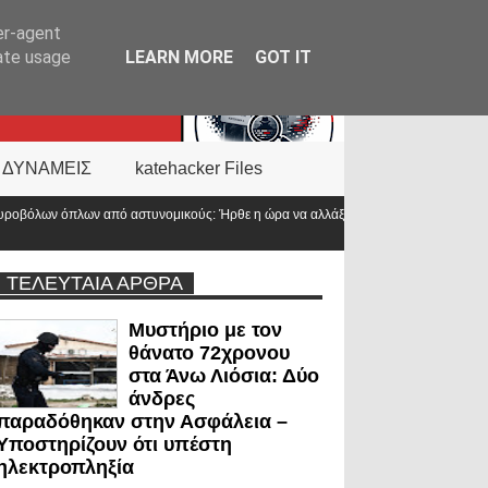
er-agent
rate usage
LEARN MORE
GOT IT
 ΔΥΝΑΜΕΙΣ
katehacker Files
ούς: Ήρθε η ώρα να αλλάξει
ΤΕΛΕΥΤΑΙΑ ΑΡΘΡΑ
Μυστήριο με τον
θάνατο 72χρονου
στα Άνω Λιόσια: Δύο
άνδρες
παραδόθηκαν στην Ασφάλεια –
Υποστηρίζουν ότι υπέστη
ηλεκτροπληξία