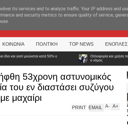
ΊΑ
liver its services and to analyze traffic. Your IP address and us
rmance and security metrics to ensure quality of service, gene
buse.
ΚΟΙΝΩΝΙΑ
ΠΟΛΙΤΙΚΗ
TOP NEWS
ΕΝΟΠΛΕΣ
 50% ο
Οπλοφορία και χρήση πυροβόλων όπλων από αστυνομικ
ο νόμος
ήφθη 53χρονη αστυνομικός
ία του εν διαστάσει συζύγου
 με μαχαίρι
A
-
A
+
PRINT
EMAIL