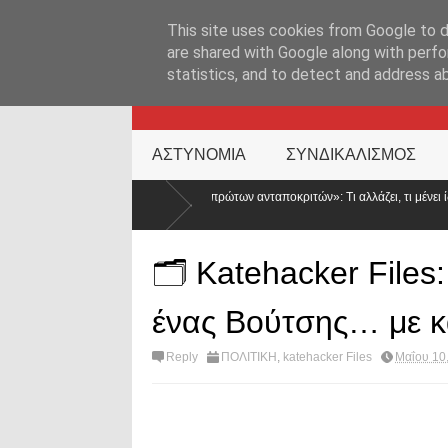
ΑΡΧΙΚΉ ΣΕΛΊΔΑ
ΕΛΛΑΔΑ
ΕΠΙΚΑΙΡΟΤΗΤΑ
ΕΠΙΚΟΙΝΩΝ
This site uses cookies from Google to de
are shared with Google along with perfo
statistics, and to detect and address a
KATEHACKER
ΑΣΤΥΝΟΜΙΑ
ΣΥΝΔΙΚΑΛΙΣΜΟΣ
ων «πρώτων ανταποκριτών»: Τι αλλάζει, τι μένει ίδιο και γιατί μειώνεται κατά 50% ο
🗂️ Katehacker File
ένας Βούτσης… με 
Reply
ΠΟΛΙΤΙΚΗ
,
katehacker Files
Μαΐου 10