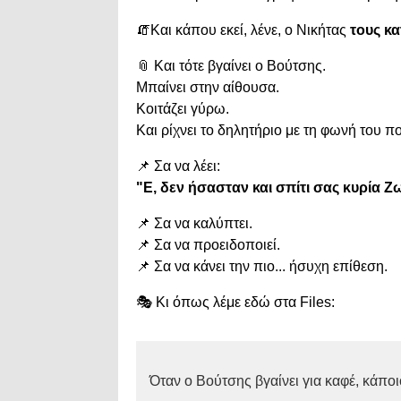
🧯
Και
κάπου
εκεί,
λένε,
ο
Νικήτας
τους
κα
📎
Και
τότε
βγαίνει
ο
Βούτσης.
Μπαίνει
στην
αίθουσα.
Κοιτάζει
γύρω.
Και
ρίχνει
το
δηλητήριο
με
τη
φωνή
του
πο
📌
Σα
να
λέει:
"
Ε,
δεν
ήσασταν
και
σπίτι
σας
κυρία
Ζ
📌
Σα
να
καλύπτει.
📌
Σα
να
προειδοποιεί.
📌
Σα
να
κάνει
την
πιο...
ήσυχη
επίθεση.
🎭
Κι
όπως
λέμε
εδώ
στα
Files:
Όταν
ο
Βούτσης
βγαίνει
για
καφέ,
κάποι