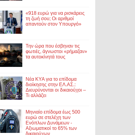
«918 ευρώ για να ρισκάρεις
τη ζωή σου; Οι αριθμοί
απαντούν στον Υπουργό»
Την ώρα που έσβηναν τις
φωτιές, άγνωστοι «ρήμαζαν»
τα αυτοκίνητά τους
Νέα ΚΥΑ για το επίδομα
διοίκησης στην ΕΛ.ΑΣ.:
Διευρύνονται οι δικαιούχοι –
Τι αλλάζει
Μηνιαίο επίδομα έως 500
ευρώ σε στελέχη των
Ενόπλων Δυνάμεων -
Αξιωματικοί το 65% των
δικαιούχων