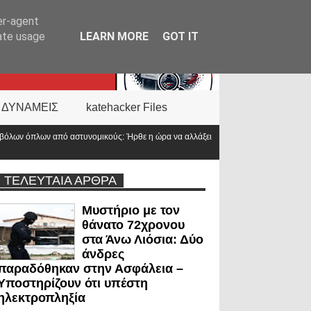
er-agent
rate usage
LEARN MORE
GOT IT
 ΔΥΝΑΜΕΙΣ
katehacker Files
Ήρθε η ώρα να αλλάξει
ΤΕΛΕΥΤΑΙΑ ΑΡΘΡΑ
Μυστήριο με τον
θάνατο 72χρονου
στα Άνω Λιόσια: Δύο
άνδρες
παραδόθηκαν στην Ασφάλεια –
Υποστηρίζουν ότι υπέστη
ηλεκτροπληξία