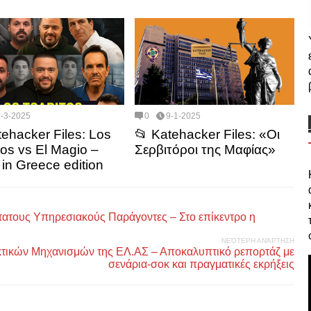
9-3-2025
0
9-1-2025
tehacker Files: Los
📂 Katehacker Files: «Οι
tos vs El Magio –
Σερβιτόροι της Μαφίας»
in Greece edition
ώτατους Υπηρεσιακούς Παράγοντες – Στο επίκεντρο η
ΝΕΌΤΕΡΗ ΑΝΆΡΤΗΣΗ
τικών Μηχανισμών της ΕΛ.ΑΣ – Αποκαλυπτικό ρεπορτάζ με
σενάρια-σοκ και πραγματικές εκρήξεις