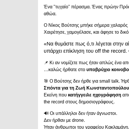
Ένα "
τυχαίο"
πέρασμα.
Ένας
πρώην
Πρό
αθώα.
Ο
Νίκος
Βούτσης
μπήκε
σήμερα
χαλαρός
Χαιρέτησε,
χαμογέλασε,
και
άφησε
το
δικ
«
Να
θυμάστε
πως
ό,
τι
λέγεται
στην
α
υπάρχει
επίκληση
του
off
the
record.
📌
Κι
αν
νομίζετε
πως
ήταν
απλώς
ένα
απ
…
καλώς
ήρθατε
στο
υποβρύχιο
κοινοβο
🎯
Ο
Βούτσης
δεν
ήρθε
για
small
talk.
Ήρ
Σπόντα
για
τη
Ζωή
Κωνσταντοπούλου
Εκείνη
που
κατήγγειλε
ηχογράφηση
απ
the
record
στους
δημοσιογράφους.
🔊
Οι
υπάλληλοι
δεν
ήταν
άγνωστοι.
Δεν
ήρθαν
με
drone.
Ήταν
άνθρωποι
του
γραφείου
Κακλαμάνη