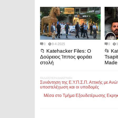
0
9-4-2025
0
📁 Katehacker Files: Ο
📂 Ka
Δούρειος Ίππος φοράει
Tsapi
στολή
Made 
ΠΑΛΑΙΌΤΕΡΗ ΑΝΆΡΤΗΣΗ
Συνάντηση της Ε.Υ.Π.Σ.Π. Αττικής με Αν
υποστελέχωση και οι υποδομές
Μέσα στο Τμήμα Εξουδετέρωσης Εκρηκ