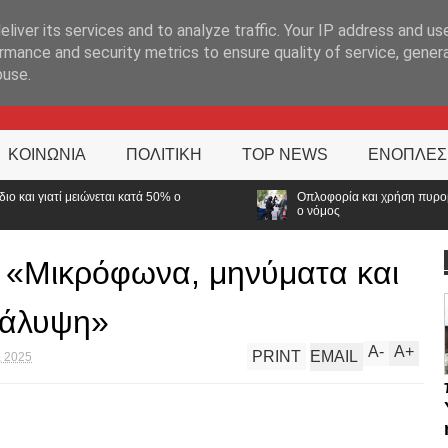
ΊΑ
liver its services and to analyze traffic. Your IP address and us
rmance and security metrics to ensure quality of service, gene
buse.
ΚΟΙΝΩΝΙΑ
ΠΟΛΙΤΙΚΗ
TOP NEWS
ΕΝΟΠΛΕΣ
Οπλοφορία και χρήση πυροβόλων όπλων από αστυνομικούς: 
ο νόμος
s: «Μικρόφωνα, μηνύματα και
κάλυψη»
A
-
A
+
PRINT
EMAIL
, 2025