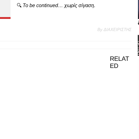
🔍
To
be
continued…
χωρίς
σίγαση.
By
ΔΙΑΧΕΙΡΙΣΤΗΣ
RELAT
ED