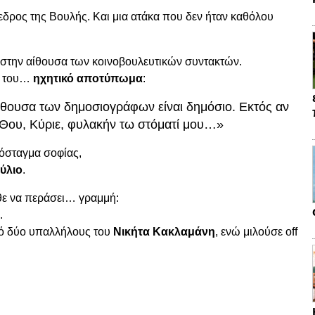
εδρος
της
Βουλής.
Και
μια
ατάκα
που
δεν
ήταν
καθόλου
στην
αίθουσα
των
κοινοβουλευτικών
συντακτών.
ό
του…
ηχητικό
αποτύπωμα
:
ίθουσα
των
δημοσιογράφων
είναι
δημόσιο.
Εκτός
αν
Θου,
Κύριε,
φυλακήν
τω
στόματί
μου…»
όσταγμα
σοφίας,
ύλιο
.
θε
να
περάσει…
γραμμή:
.
ό
δύο
υπαλλήλους
του
Νικήτα
Κακλαμάνη
,
ενώ
μιλούσε
off
.