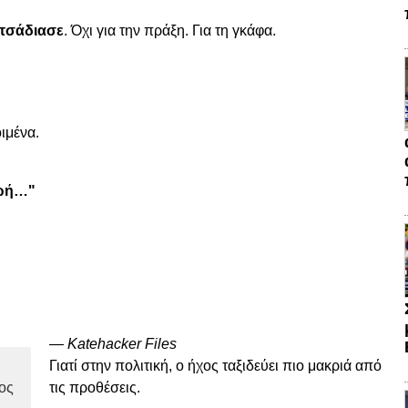
τσάδιασε
.
Όχι
για
την
πράξη.
Για
τη
γκάφα.
ιμένα.
ωή…"
—
Katehacker
Files
Γιατί
στην
πολιτική,
ο
ήχος
ταξιδεύει
πιο
μακριά
από
ος
τις
προθέσεις.