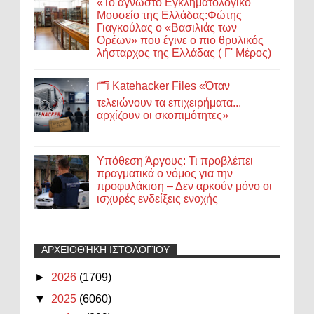
«Το άγνωστο Εγκληματολογικό
Μουσείο της Ελλάδας:Φώτης
Γιαγκούλας ο «Βασιλιάς των
Ορέων» που έγινε ο πιο θρυλικός
λήσταρχος της Ελλάδας ( Γ' Μέρος)
🗂️ Katehacker Files «Όταν
τελειώνουν τα επιχειρήματα...
αρχίζουν οι σκοπιμότητες»
Υπόθεση Άργους: Τι προβλέπει
πραγματικά ο νόμος για την
προφυλάκιση – Δεν αρκούν μόνο οι
ισχυρές ενδείξεις ενοχής
ΑΡΧΕΙΟΘΉΚΗ ΙΣΤΟΛΟΓΊΟΥ
►
2026
(1709)
▼
2025
(6060)