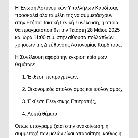
Η
Ένωση
Αστυνομικών
Υπαλλήλων
Καρδίτσας
προσκαλεί
όλα
τα
μέλη
της
να
συμμετάσχουν
στην
Ετήσια
Τακτική
Γενική
Συνέλευση,
η
οποία
θα
πραγματοποιηθεί
την
Τετάρτη
28
Μαΐου
2025
και
ώρα
11:
00
π.
μ.
στην
αίθουσα
πολλαπλών
χρήσεων
της
Διεύθυνσης
Αστυνομίας
Καρδίτσας.
Η
Συνέλευση
αφορά
την
έγκριση
κρίσιμων
θεμάτων:
Έκθεση
πεπραγμένων,
Οικονομικός
απολογισμός
και
ισολογισμός,
Έκθεση
Ελεγκτικής
Επιτροπής,
Λοιπά
θέματα.
Όπως
υπογραμμίζεται
στην
ανακοίνωση,
η
συμμετοχή
των
μελών
είναι
απαραίτητη,
καθώς
η