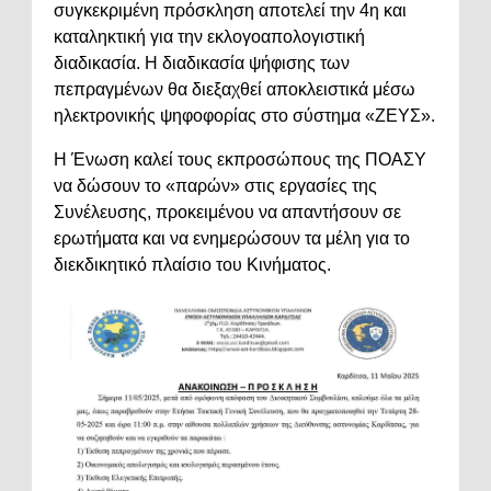
συγκεκριμένη
πρόσκληση
αποτελεί
την
4η
και
καταληκτική
για
την
εκλογοαπολογιστική
διαδικασία.
Η
διαδικασία
ψήφισης
των
πεπραγμένων
θα
διεξαχθεί
αποκλειστικά
μέσω
ηλεκτρονικής
ψηφοφορίας
στο
σύστημα «
ΖΕΥΣ».
Η
Ένωση
καλεί
τους
εκπροσώπους
της
ΠΟΑΣΥ
να
δώσουν
το «
παρών»
στις
εργασίες
της
Συνέλευσης,
προκειμένου
να
απαντήσουν
σε
ερωτήματα
και
να
ενημερώσουν
τα
μέλη
για
το
διεκδικητικό
πλαίσιο
του
Κινήματος.