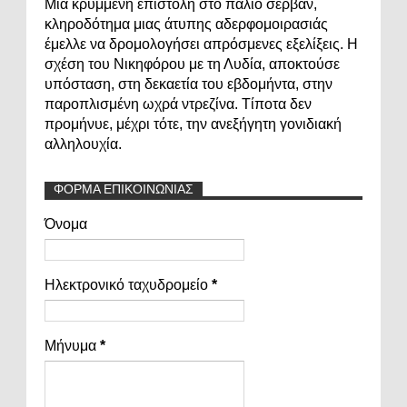
Μια κρυμμένη επιστολή στο παλιό σερβάν,
κληροδότημα μιας άτυπης αδερφομοιρασιάς
έμελλε να δρομολογήσει απρόσμενες εξελίξεις. Η
σχέση του Νικηφόρου με τη Λυδία, αποκτούσε
υπόσταση, στη δεκαετία του εβδομήντα, στην
παροπλισμένη ωχρά ντρεζίνα. Τίποτα δεν
προμήνυε, μέχρι τότε, την ανεξήγητη γονιδιακή
αλληλουχία.
ΦΟΡΜΑ ΕΠΙΚΟΙΝΩΝΙΑΣ
Όνομα
Ηλεκτρονικό ταχυδρομείο
*
Μήνυμα
*