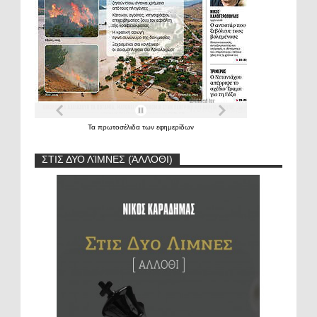
Τα
πρωτοσέλιδα
των
εφημερίδων
ΣΤΙΣ ΔΥΟ ΛΊΜΝΕΣ (ΆΛΛΟΘΙ)