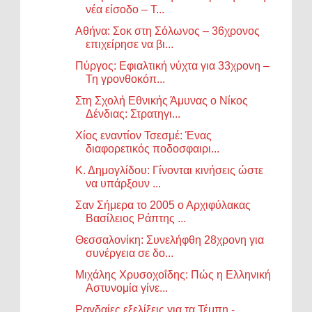
νέα είσοδο – Τ...
Αθήνα: Σοκ στη Σόλωνος – 36χρονος
επιχείρησε να βι...
Πύργος: Εφιαλτική νύχτα για 33χρονη –
Τη γρονθοκόπ...
Στη Σχολή Εθνικής Άμυνας ο Νίκος
Δένδιας: Στρατηγι...
Χίος εναντίον Τσεσμέ: Ένας
διαφορετικός ποδοσφαιρι...
Κ. Δημογλίδου: Γίνονται κινήσεις ώστε
να υπάρξουν ...
Σαν Σήμερα το 2005 ο Αρχιφύλακας
Βασίλειος Ράπτης ...
Θεσσαλονίκη: Συνελήφθη 28χρονη για
συνέργεια σε δο...
Μιχάλης Χρυσοχοΐδης: Πώς η Ελληνική
Αστυνομία γίνε...
Ραγδαίες εξελίξεις για τα Τέμπη -