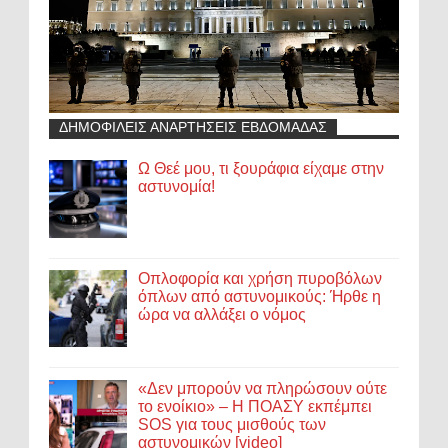
ΔΗΜΟΦΙΛΕΙΣ ΑΝΑΡΤΗΣΕΙΣ ΕΒΔΟΜΑΔΑΣ
Ω Θεέ μου, τι ξουράφια είχαμε στην
αστυνομία!
Οπλοφορία και χρήση πυροβόλων
όπλων από αστυνομικούς: Ήρθε η
ώρα να αλλάξει ο νόμος
«Δεν μπορούν να πληρώσουν ούτε
το ενοίκιο» – Η ΠΟΑΣΥ εκπέμπει
SOS για τους μισθούς των
αστυνομικών [video]