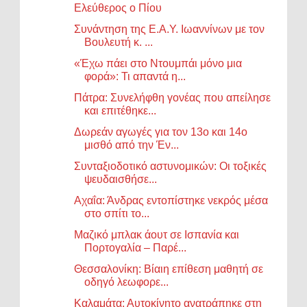
Ελεύθερος ο Πίου
Συνάντηση της Ε.Α.Υ. Ιωαννίνων με τον
Βουλευτή κ. ...
«Έχω πάει στο Ντουμπάι μόνο μια
φορά»: Τι απαντά η...
Πάτρα: Συνελήφθη γονέας που απείλησε
και επιτέθηκε...
Δωρεάν αγωγές για τον 13ο και 14ο
μισθό από την Έν...
Συνταξιοδοτικό αστυνομικών: Οι τοξικές
ψευδαισθήσε...
Αχαΐα: Άνδρας εντοπίστηκε νεκρός μέσα
στο σπίτι το...
Μαζικό μπλακ άουτ σε Ισπανία και
Πορτογαλία – Παρέ...
Θεσσαλονίκη: Βίαιη επίθεση μαθητή σε
οδηγό λεωφορε...
Καλαμάτα: Αυτοκίνητο ανατράπηκε στη