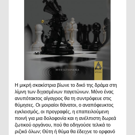
Η μικρή σκακίστρια βίωνε το δικό της δράμα στη
λίμνη των διχασμένων παγετώνων. Μόνο ένας
ανυπότακτος αίγαγρος θα τη συντρόφευε στις
θύμησες. Οι μοιραίοι θάνατοι, ο αναπόφευκτος
εγκλεισμός, οι προγραφές, η επαπειλούμενη
ποινή για μια δολοφονία και η ανέλπιστη δωρεά
ζωτικού οργάνου, πού θα οδηγούσε τελικά το
ριζικό όλων; Θύτη ή θύμα θα έδειχνε το ορφανό