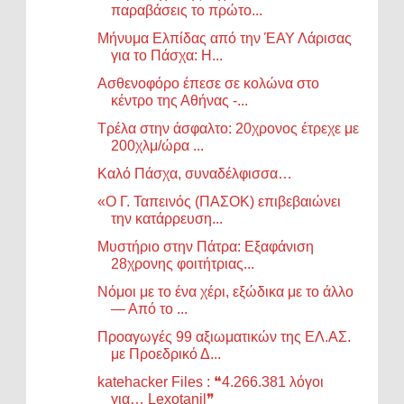
παραβάσεις το πρώτο...
Μήνυμα Ελπίδας από την ΈΑΥ Λάρισας
για το Πάσχα: Η...
Ασθενοφόρο έπεσε σε κολώνα στο
κέντρο της Αθήνας -...
Τρέλα στην άσφαλτο: 20χρονος έτρεχε με
200χλμ/ώρα ...
Καλό Πάσχα, συναδέλφισσα…
«Ο Γ. Ταπεινός (ΠΑΣΟΚ) επιβεβαιώνει
την κατάρρευση...
Μυστήριο στην Πάτρα: Εξαφάνιση
28χρονης φοιτήτριας...
Νόμοι με το ένα χέρι, εξώδικα με το άλλο
— Από το ...
Προαγωγές 99 αξιωματικών της ΕΛ.ΑΣ.
με Προεδρικό Δ...
katehacker Files : ❝4.266.381 λόγοι
για… Lexotanil❞