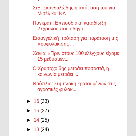
ΣτΕ: Σκανδαλώδης η απόφασή του για
Μισέλ και ΝΔ
Παγκράτι: Επεισοδιακή καταδίωξη
27χρονου που οδηγο...
Εισαγγελική πρόταση για παράταση της
προφυλάκισης ...
Χανιά: «Πριν στους 100 ελέγχους είχαμε
15 μεθυσμέν...
Ο Χρυσοχοΐδης μετράει ποσοστά, η
κοινωνία μετράει ...
Ναύπλιο: Συμπλοκή κρατουμένων στις
αγροτικές φυλακ...
►
16
(33)
►
15
(27)
►
14
(25)
►
13
(24)