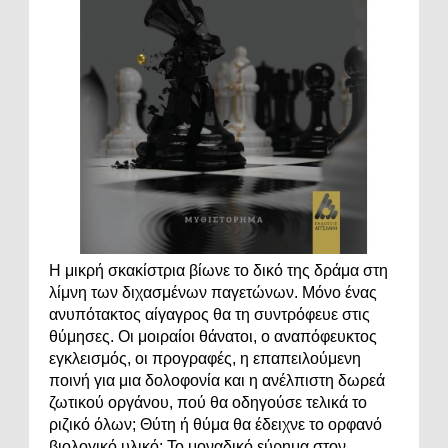
Η μικρή σκακίστρια βίωνε το δικό της δράμα στη
λίμνη των διχασμένων παγετώνων. Μόνο ένας
ανυπότακτος αίγαγρος θα τη συντρόφευε στις
θύμησες. Οι μοιραίοι θάνατοι, ο αναπόφευκτος
εγκλεισμός, οι προγραφές, η επαπειλούμενη
ποινή για μια δολοφονία και η ανέλπιστη δωρεά
ζωτικού οργάνου, πού θα οδηγούσε τελικά το
ριζικό όλων; Θύτη ή θύμα θα έδειχνε το ορφανό
βιολογικό υλικό; Το μοναδικό εύρημα στον