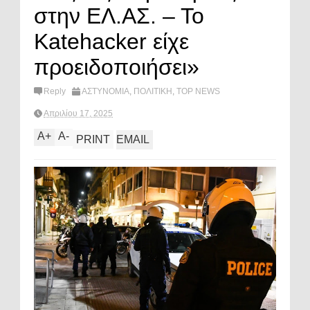
στην ΕΛ.ΑΣ. – Το
Katehacker είχε
προειδοποιήσει»
Reply
ΑΣΤΥΝΟΜΙΑ
,
ΠΟΛΙΤΙΚΗ
,
TOP NEWS
Απριλίου 17, 2025
A
+
A
-
PRINT
EMAIL