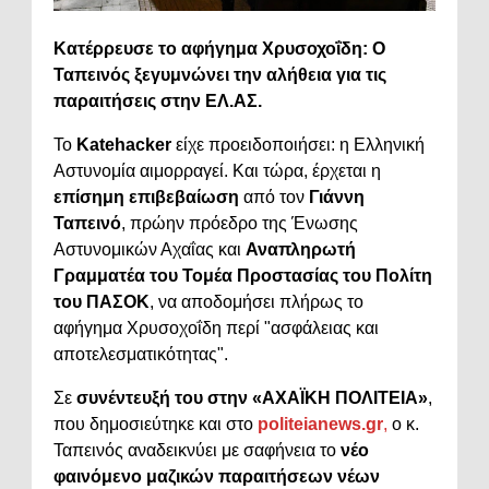
Κατέρρευσε το αφήγημα Χρυσοχοΐδη: Ο
Ταπεινός ξεγυμνώνει την αλήθεια για τις
παραιτήσεις στην ΕΛ.ΑΣ.
Το
Katehacker
είχε προειδοποιήσει: η Ελληνική
Αστυνομία αιμορραγεί. Και τώρα, έρχεται η
επίσημη επιβεβαίωση
από τον
Γιάννη
Ταπεινό
, πρώην πρόεδρο της Ένωσης
Αστυνομικών Αχαΐας και
Αναπληρωτή
Γραμματέα του Τομέα Προστασίας του Πολίτη
του ΠΑΣΟΚ
, να αποδομήσει πλήρως το
αφήγημα Χρυσοχοΐδη περί "ασφάλειας και
αποτελεσματικότητας".
Σε
συνέντευξή του στην «ΑΧΑΪΚΗ ΠΟΛΙΤΕΙΑ»
,
που δημοσιεύτηκε και στο
politeianews.gr
,
ο κ.
Ταπεινός αναδεικνύει με σαφήνεια το
νέο
φαινόμενο μαζικών παραιτήσεων νέων