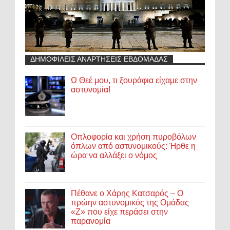
ΔΗΜΟΦΙΛΕΙΣ ΑΝΑΡΤΗΣΕΙΣ ΕΒΔΟΜΑΔΑΣ
Ω Θεέ μου, τι ξουράφια είχαμε στην
αστυνομία!
Οπλοφορία και χρήση πυροβόλων
όπλων από αστυνομικούς: Ήρθε η
ώρα να αλλάξει ο νόμος
Πέθανε ο Χάρης Κατσαρός – Ο
πρώην αστυνομικός της Ομάδας
«Ζ» που είχε περάσει στην
παρανομία