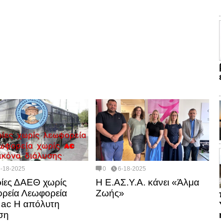
6-18-2025
0
6-18-2025
ρίες ΔΑΕΘ χωρίς
Η Ε.ΑΣ.Υ.Α. κάνει «Άλμα
ρεία Λεωφορεία
Ζωής»
 ac Η απόλυτη
ση