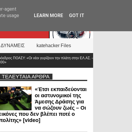
er-agent
rate usage
LEARN MORE
GOT IT
 ΔΥΝΑΜΕΙΣ
katehacker Files
ίζουν την πλάτη στην ΕΛ.ΑΣ. – Οι βάσεις κατρακύλησαν και οι μισθοί έμειναν
ΤΕΛΕΥΤΑΙΑ ΑΡΘΡΑ
«Έτσι εκπαιδεύονται
οι αστυνομικοί της
Άμεσης Δράσης για
να σώζουν ζωές – Οι
εικόνες που δεν βλέπει ποτέ ο
πολίτης» [video]