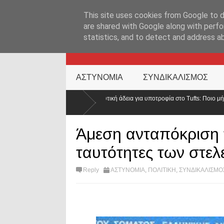
ΑΡΧΙΚΉ ΣΕΛΊΔΑ
ΕΛΛΑΔΑ
ΕΠΙΚΑΙΡΟΤΗΤΑ
ΕΠΙΚΟΙΝΩΝ
This site uses cookies from Google to de
are shared with Google along with perfo
statistics, and to detect and address a
KATEHACKER
ΑΣΤΥΝΟΜΙΑ
ΣΥΝΔΙΚΑΛΙΣΜΟΣ
ε εκπαιδευτική άδεια για υποτροφία στο Tufts: Ποιο μήνυμα στέλνει η ΕΛ.ΑΣ. σε 
Άμεση ανταπόκριση το
ταυτότητες των στελ
Reply
ΑΣΤΥΝΟΜΙΑ
,
ΠΟΛΙΤΙΚΗ
,
ΣΥΝΔΙΚΑΛΙΣΜΟ