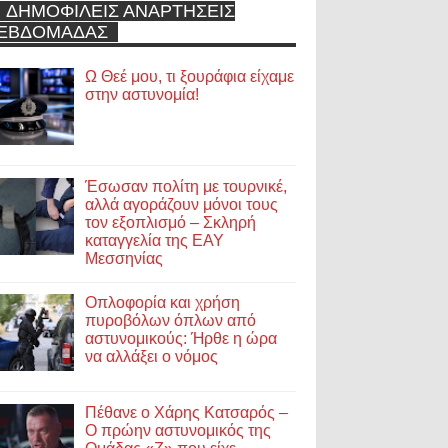
ΔΗΜΟΦΙΛΕΙΣ ΑΝΑΡΤΗΣΕΙΣ
ΕΒΔΟΜΑΔΑΣ
Ω Θεέ μου, τι ξουράφια είχαμε
στην αστυνομία!
Έσωσαν πολίτη με τουρνικέ,
αλλά αγοράζουν μόνοι τους
τον εξοπλισμό – Σκληρή
καταγγελία της ΕΑΥ
Μεσσηνίας
Οπλοφορία και χρήση
πυροβόλων όπλων από
αστυνομικούς: Ήρθε η ώρα
να αλλάξει ο νόμος
Πέθανε ο Χάρης Κατσαρός –
Ο πρώην αστυνομικός της