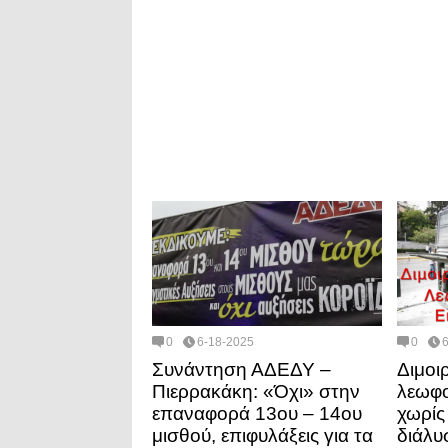
0
6-18-2025
0
Συνάντηση ΑΔΕΔΥ –
Διμοι
Πιερρακάκη: «Όχι» στην
λεωφο
επαναφορά 13ου – 14ου
χωρίς
μισθού, επιφυλάξεις για τα
διάλυ