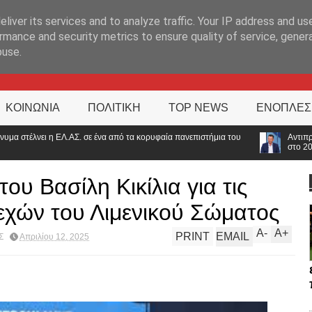
ΊΑ
liver its services and to analyze traffic. Your IP address and us
rmance and security metrics to ensure quality of service, gene
buse.
ΚΟΙΝΩΝΙΑ
ΠΟΛΙΤΙΚΗ
TOP NEWS
ΕΝΟΠΛΕΣ
ένα από τα κορυφαία πανεπιστήμια του
Αντιπρόεδρος ΠΟΑΣΥ: «Οι νέοι γυρ
στο 2000»
υ Βασίλη Κικίλια για τις
εχών του Λιμενικού Σώματος
A
-
A
+
PRINT
EMAIL
Σ
Απριλίου 12, 2025