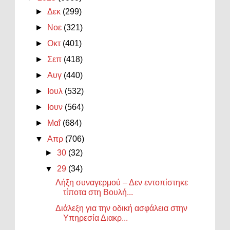
►
Δεκ
(299)
►
Νοε
(321)
►
Οκτ
(401)
►
Σεπ
(418)
►
Αυγ
(440)
►
Ιουλ
(532)
►
Ιουν
(564)
►
Μαΐ
(684)
▼
Απρ
(706)
►
30
(32)
▼
29
(34)
Λήξη συναγερμού – Δεν εντοπίστηκε
τίποτα στη Βουλή...
Διάλεξη για την οδική ασφάλεια στην
Υπηρεσία Διακρ...