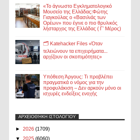
«Το άγνωστο Εγκληματολογικό
Μουσείο της Ελλάδας:Φώτης
Γιαγκούλας ο «Βασιλιάς των
Ορέων» που έγινε ο πιο θρυλικός
λήσταρχος της Ελλάδας ( Γ' Μέρος)
🗂️ Katehacker Files «Όταν
τελειώνουν τα επιχειρήματα...
αρχίζουν οι σκοπιμότητες»
Υπόθεση Άργους: Τι προβλέπει
πραγματικά ο νόμος για την
προφυλάκιση – Δεν αρκούν μόνο οι
ισχυρές ενδείξεις ενοχής
ΑΡΧΕΙΟΘΉΚΗ ΙΣΤΟΛΟΓΊΟΥ
►
2026
(1709)
▼
2025
(6060)