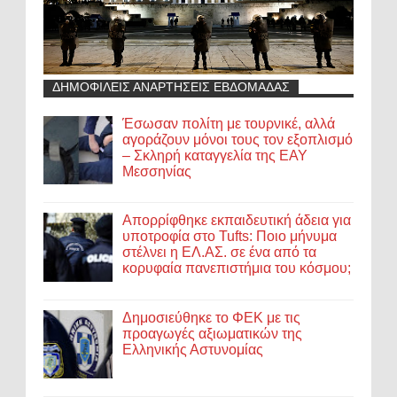
ΔΗΜΟΦΙΛΕΙΣ ΑΝΑΡΤΗΣΕΙΣ ΕΒΔΟΜΑΔΑΣ
Έσωσαν πολίτη με τουρνικέ, αλλά
αγοράζουν μόνοι τους τον εξοπλισμό
– Σκληρή καταγγελία της ΕΑΥ
Μεσσηνίας
Απορρίφθηκε εκπαιδευτική άδεια για
υποτροφία στο Tufts: Ποιο μήνυμα
στέλνει η ΕΛ.ΑΣ. σε ένα από τα
κορυφαία πανεπιστήμια του κόσμου;
Δημοσιεύθηκε το ΦΕΚ με τις
προαγωγές αξιωματικών της
Ελληνικής Αστυνομίας