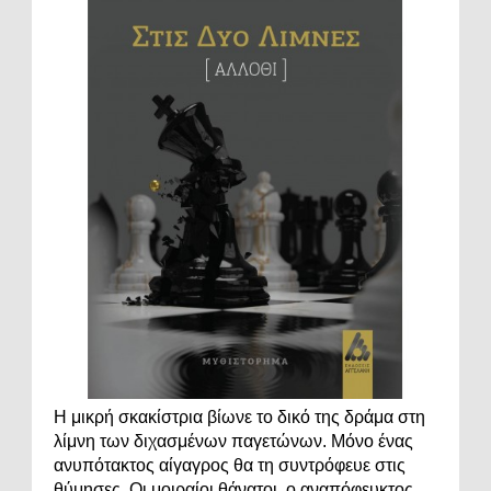
Η μικρή σκακίστρια βίωνε το δικό της δράμα στη
λίμνη των διχασμένων παγετώνων. Μόνο ένας
ανυπότακτος αίγαγρος θα τη συντρόφευε στις
θύμησες. Οι μοιραίοι θάνατοι, ο αναπόφευκτος