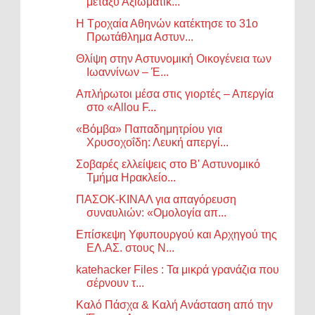
μεταξύ Αξιωματικ...
Η Τροχαία Αθηνών κατέκτησε το 31ο
Πρωτάθλημα Αστυν...
Θλίψη στην Αστυνομική Οικογένεια των
Ιωαννίνων – Έ...
Απλήρωτοι μέσα στις γιορτές – Απεργία
στο «Allou F...
«Βόμβα» Παπαδημητρίου για
Χρυσοχοΐδη: Λευκή απεργί...
Σοβαρές ελλείψεις στο Β' Αστυνομικό
Τμήμα Ηρακλείο...
ΠΑΣΟΚ-ΚΙΝΑΛ για απαγόρευση
συναυλιών: «Ομολογία απ...
Επίσκεψη Υφυπουργού και Αρχηγού της
ΕΛ.ΑΣ. στους Ν...
katehacker Files : Τα μικρά γρανάζια που
σέρνουν τ...
Καλό Πάσχα & Καλή Ανάσταση από την