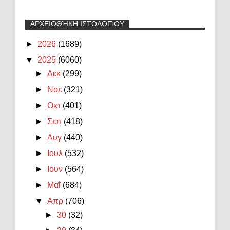
ΑΡΧΕΙΟΘΉΚΗ ΙΣΤΟΛΟΓΊΟΥ
►
2026
(1689)
▼
2025
(6060)
►
Δεκ
(299)
►
Νοε
(321)
►
Οκτ
(401)
►
Σεπ
(418)
►
Αυγ
(440)
►
Ιουλ
(532)
►
Ιουν
(564)
►
Μαΐ
(684)
▼
Απρ
(706)
►
30
(32)