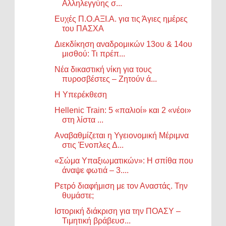
Αλληλεγγύης σ...
Ευχές Π.Ο.ΑΞΙ.Α. για τις Άγιες ημέρες
του ΠΑΣΧΑ
Διεκδίκηση αναδρομικών 13ου & 14ου
μισθού: Τι πρέπ...
Νέα δικαστική νίκη για τους
πυροσβέστες – Ζητούν ά...
Η Υπερέκθεση
Hellenic Train: 5 «παλιοί» και 2 «νέοι»
στη λίστα ...
Αναβαθμίζεται η Υγειονομική Μέριμνα
στις Ένοπλες Δ...
«Σώμα Υπαξιωματικών»: Η σπίθα που
άναψε φωτιά – 3....
Ρετρό διαφήμιση με τον Αναστάς. Την
θυμάστε;
Ιστορική διάκριση για την ΠΟΑΣΥ –
Τιμητική βράβευσ...