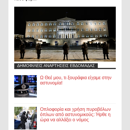
ΔΗΜΟΦΙΛΕΙΣ ΑΝΑΡΤΗΣΕΙΣ ΕΒΔΟΜΑΔΑΣ
Ω Θεέ μου, τι ξουράφια είχαμε στην
αστυνομία!
Οπλοφορία και χρήση πυροβόλων
όπλων από αστυνομικούς: Ήρθε η
ώρα να αλλάξει ο νόμος