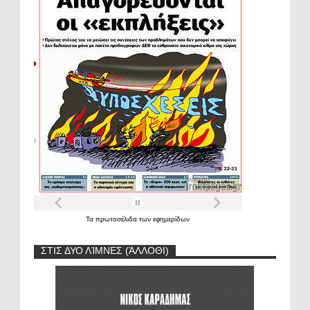
Τα
πρωτοσέλιδα
των
εφημερίδων
ΣΤΙΣ ΔΥΟ ΛΊΜΝΕΣ (ΆΛΛΟΘΙ)