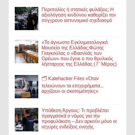
Περιπολίες ή στατικές φυλάξεις; Η
αξιολόγηση κινδύνου καθορίζει τον
σύγχρονο αστυνομικό σχεδιασμό
«Το άγνωστο Εγκληματολογικό
Μουσείο της Ελλάδας:Φώτης
Γιαγκούλας ο «Βασιλιάς των
Ορέων» που έγινε ο πιο θρυλικός
λήσταρχος της Ελλάδας ( Γ' Μέρος)
🗂️ Katehacker Files «Όταν
τελειώνουν τα επιχειρήματα...
αρχίζουν οι σκοπιμότητες»
Υπόθεση Άργους: Τι προβλέπει
πραγματικά ο νόμος για την
προφυλάκιση – Δεν αρκούν μόνο οι
ισχυρές ενδείξεις ενοχής