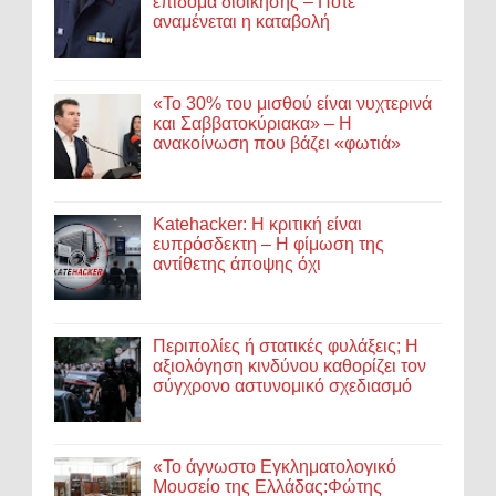
επίδομα διοίκησης – Πότε
αναμένεται η καταβολή
«Το 30% του μισθού είναι νυχτερινά
και Σαββατοκύριακα» – Η
ανακοίνωση που βάζει «φωτιά»
Katehacker: Η κριτική είναι
ευπρόσδεκτη – Η φίμωση της
αντίθετης άποψης όχι
Περιπολίες ή στατικές φυλάξεις; Η
αξιολόγηση κινδύνου καθορίζει τον
σύγχρονο αστυνομικό σχεδιασμό
«Το άγνωστο Εγκληματολογικό
Μουσείο της Ελλάδας:Φώτης