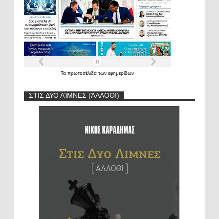
Τα
πρωτοσέλιδα
των
εφημερίδων
ΣΤΙΣ ΔΥΟ ΛΊΜΝΕΣ (ΆΛΛΟΘΙ)