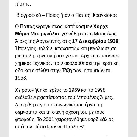
πίστης.
Βιογραφικό – Ποιος ήταν ο Πάπας Φραγκίσκος
Ο Πάπας Φραγκίσκος, κατά κόσμον
Χόρχε
Μάριο Μπεργκόλιο
, γεννήθηκε στο Μπουένος
Άιρες της Αργεντινής, στις
17 Δεκεμβρίου 1936
.
Ήταν γιος Ιταλών μεταναστών και μεγάλωσε σε
μια απλή, εργατική οικογένεια. Αρχικά σπούδασε
χημικός τεχνικός, πριν ακολουθήσει την ιερατική
οδό και εισέλθει στην Τάξη των Ιησουιτών το
1958.
Χειροτονήθηκε ιερέας το 1969 και το 1998
ανέλαβε Αρχιεπίσκοπος του Μπουένος Άιρες.
Διακρίθηκε για το κοινωνικό του έργο, τη
σεμνότητα και τη στενή σχέση του με τους
φτωχούς. Το 2001 χειροτονήθηκε καρδινάλιος
από τον Πάπα Ιωάννη Παύλο Β’.