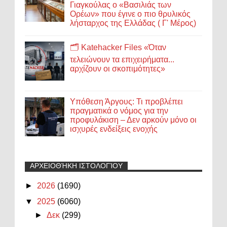
Γιαγκούλας ο «Βασιλιάς των
Ορέων» που έγινε ο πιο θρυλικός
λήσταρχος της Ελλάδας ( Γ' Μέρος)
🗂️ Katehacker Files «Όταν
τελειώνουν τα επιχειρήματα...
αρχίζουν οι σκοπιμότητες»
Υπόθεση Άργους: Τι προβλέπει
πραγματικά ο νόμος για την
προφυλάκιση – Δεν αρκούν μόνο οι
ισχυρές ενδείξεις ενοχής
ΑΡΧΕΙΟΘΉΚΗ ΙΣΤΟΛΟΓΊΟΥ
►
2026
(1690)
▼
2025
(6060)
►
Δεκ
(299)