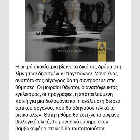
Η μικρή σκακίστρια βίωνε το δικό της δράμα στη
λίμνη των διχασμένων παγετώνων. Μόνο ένας
ανυπότακτος αίγαγρος θα τη συντρόφευε στις
θύμησες. Οι μοιραίοι θάνατοι, ο αναπόφευκτος
εγκλεισμός, οι προγραφές, η επαπειλούμενη
ποινή για μια δολοφονία και η ανέλπιστη δωρεά
ζωτικού οργάνου, πού θα οδηγούσε τελικά το
ριζικό όλων; Θύτη ή θύμα θα έδειχνε το ορφανό
βιολογικό υλικό; Το μοναδικό εύρημα στον
βαμβακοφόρο στειλεό θα ταυτοποιούταν;