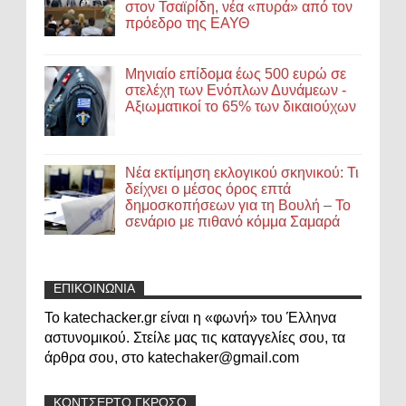
στον Τσαϊρίδη, νέα «πυρά» από τον
πρόεδρο της ΕΑΥΘ
Μηνιαίο επίδομα έως 500 ευρώ σε
στελέχη των Ενόπλων Δυνάμεων -
Αξιωματικοί το 65% των δικαιούχων
Νέα εκτίμηση εκλογικού σκηνικού: Τι
δείχνει ο μέσος όρος επτά
δημοσκοπήσεων για τη Βουλή – Το
σενάριο με πιθανό κόμμα Σαμαρά
ΕΠΙΚΟΙΝΩΝΙΑ
Το katechacker.gr είναι η «φωνή» του Έλληνα
αστυνομικού. Στείλε μας τις καταγγελίες σου, τα
άρθρα σου, στο katechaker@gmail.com
ΚΟΝΤΣΕΡΤΟ ΓΚΡΟΣΟ