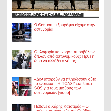
ΔΗΜΟΦΙΛΕΙΣ ΑΝΑΡΤΗΣΕΙΣ ΕΒΔΟΜΑΔΑΣ
Ω Θεέ μου, τι ξουράφια είχαμε στην
αστυνομία!
Οπλοφορία και χρήση πυροβόλων
όπλων από αστυνομικούς: Ήρθε η
ώρα να αλλάξει ο νόμος
«Δεν μπορούν να πληρώσουν ούτε
το ενοίκιο» – Η ΠΟΑΣΥ εκπέμπει
SOS για τους μισθούς των
αστυνομικών [video]
Πέθανε ο Χάρης Κατσαρός – Ο
πρώην αστυνομικός της Ομάδας