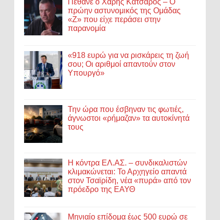
Πέθανε ο Χάρης Κατσαρός – Ο
πρώην αστυνομικός της Ομάδας
«Ζ» που είχε περάσει στην
παρανομία
«918 ευρώ για να ρισκάρεις τη ζωή
σου; Οι αριθμοί απαντούν στον
Υπουργό»
Την ώρα που έσβηναν τις φωτιές,
άγνωστοι «ρήμαζαν» τα αυτοκίνητά
τους
Η κόντρα ΕΛ.ΑΣ. – συνδικαλιστών
κλιμακώνεται: Το Αρχηγείο απαντά
στον Τσαϊρίδη, νέα «πυρά» από τον
πρόεδρο της ΕΑΥΘ
Μηνιαίο επίδομα έως 500 ευρώ σε