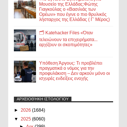
Μουσείο της Ελλάδας:Φώτης
Γιαγκούλας ο «Βασιλιάς των
Ορέων» που έγινε ο πιο θρυλικός
λήσταρχος της Ελλάδας ( Γ' Μέρος)
🗂️ Katehacker Files «Όταν
τελειώνουν τα επιχειρήματα...
αρχίζουν οι σκοπιμότητες»
Υπόθεση Άργους: Τι προβλέπει
πραγματικά ο νόμος για την
προφυλάκιση – Δεν αρκούν μόνο οι
ισχυρές ενδείξεις ενοχής
ΑΡΧΕΙΟΘΉΚΗ ΙΣΤΟΛΟΓΊΟΥ
►
2026
(1684)
▼
2025
(6060)
►
Δεκ
(299)