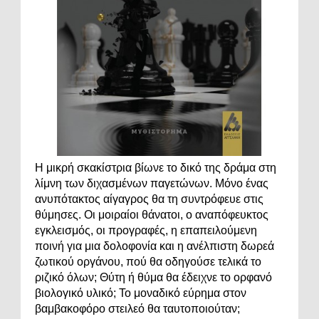
Η μικρή σκακίστρια βίωνε το δικό της δράμα στη
λίμνη των διχασμένων παγετώνων. Μόνο ένας
ανυπότακτος αίγαγρος θα τη συντρόφευε στις
θύμησες. Οι μοιραίοι θάνατοι, ο αναπόφευκτος
εγκλεισμός, οι προγραφές, η επαπειλούμενη
ποινή για μια δολοφονία και η ανέλπιστη δωρεά
ζωτικού οργάνου, πού θα οδηγούσε τελικά το
ριζικό όλων; Θύτη ή θύμα θα έδειχνε το ορφανό
βιολογικό υλικό; Το μοναδικό εύρημα στον
βαμβακοφόρο στειλεό θα ταυτοποιούταν;