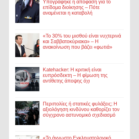
Υπογράφηκε η απόφαση για το
επίδομα διοίκησης – Πότε
αναμένεται η καταβολή
«Το 30% του μισθού είναι νυχτερινά
και Σαββατοκύριακα» – Η
ανακοίνωση που βάζει «φωτιά»
Katehacker: Η κριτική είναι
ευπρόσδεκτη – Η φίμωση της
αντίθετης άποψης όχι
Περιπολίες ή στατικές φυλάξεις; Η
αξιολόγηση κινδύνου καθορίζει τον
σύγχρονο αστυνομικό σχεδιασμό
«Το άγνωστο Εγκληματολογικό