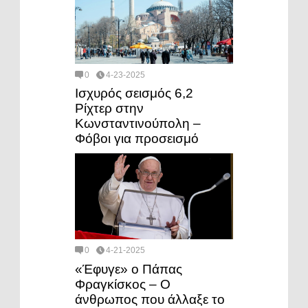
0
4-23-2025
Ισχυρός σεισμός 6,2
Ρίχτερ στην
Κωνσταντινούπολη –
Φόβοι για προσεισμό
0
4-21-2025
«Έφυγε» ο Πάπας
Φραγκίσκος – Ο
άνθρωπος που άλλαξε το