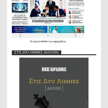
Τα
πρωτοσέλιδα
των
εφημερίδων
ΣΤΙΣ ΔΥΟ ΛΊΜΝΕΣ (ΆΛΛΟΘΙ)