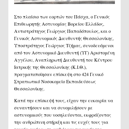
Στο πλαίσιο των
εορτών του Πάσχα
, ο
Γενικός
Επιθεωρητής Αστυνομίας Βορείου Ελλάδος
,
Αντιστράτηγος Γεώργιος Παπαδόπουλος
, και ο
Γενικός Αστυνομικός Διευθυντής Θεσσαλονίκης
,
Υποστράτηγος Γεώργιος Τζήμας
, συνοδευόμενοι
από τον
Αστυνομικό Διευθυντή (ΥΓ) Αριστομένη
Αγγέλου
,
Αναπληρωτή Διευθυντή του Κέντρου
Ιατρικής της Θεσσαλονίκης (Κ.Ι.Θ.)
,
πραγματοποίησαν
επίσκεψη στο 424 Γενικό
Στρατιωτικό Νοσοκομείο Εκπαιδεύσεως
Θεσσαλονίκης
.
Κατά την επίσκεψή τους, είχαν την ευκαιρία να
συναντήσουν και να συνομιλήσουν με
αστυνομικούς που νοσηλεύονται
, εκφράζοντας
την ανθρώπινη στήριξη και τις ευχές τους για