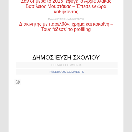
Σαν σήμερα το 2015 “έφυγε” ο Αρχιφύλακας
Βασίλειος Μουστάκας – Έπεσε εν ώρα
καθήκοντος
ΠΑΛΑΙΌΤΕΡΗ ΑΝΆΡΤΗΣΗ
Διακινητής με παρελθόν, χρήμα και κοκαΐνη –
Τους “έδεσε” το profiling
ΔΗΜΟΣΊΕΥΣΗ ΣΧΟΛΊΟΥ
DEFAULT COMMENTS
FACEBOOK COMMENTS