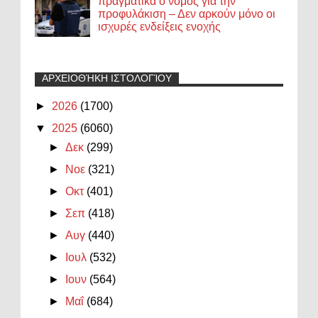
πραγματικά ο νόμος για την
προφυλάκιση – Δεν αρκούν μόνο οι
ισχυρές ενδείξεις ενοχής
ΑΡΧΕΙΟΘΉΚΗ ΙΣΤΟΛΟΓΊΟΥ
►
2026
(1700)
▼
2025
(6060)
►
Δεκ
(299)
►
Νοε
(321)
►
Οκτ
(401)
►
Σεπ
(418)
►
Αυγ
(440)
►
Ιουλ
(532)
►
Ιουν
(564)
►
Μαΐ
(684)