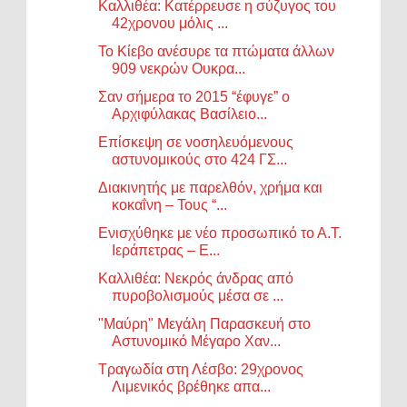
Καλλιθέα: Κατέρρευσε η σύζυγος του
42χρονου μόλις ...
Το Κίεβο ανέσυρε τα πτώματα άλλων
909 νεκρών Ουκρα...
Σαν σήμερα το 2015 “έφυγε” ο
Αρχιφύλακας Βασίλειο...
Επίσκεψη σε νοσηλευόμενους
αστυνομικούς στο 424 ΓΣ...
Διακινητής με παρελθόν, χρήμα και
κοκαΐνη – Τους “...
Ενισχύθηκε με νέο προσωπικό το Α.Τ.
Ιεράπετρας – Ε...
Καλλιθέα: Νεκρός άνδρας από
πυροβολισμούς μέσα σε ...
"Μαύρη" Μεγάλη Παρασκευή στο
Αστυνομικό Μέγαρο Χαν...
Τραγωδία στη Λέσβο: 29χρονος
Λιμενικός βρέθηκε απα...