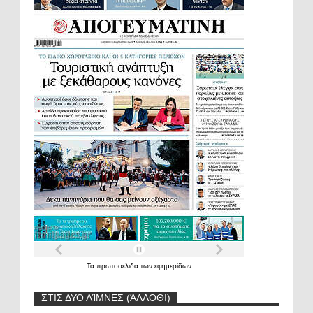
Τα
πρωτοσέλιδα
των
εφημερίδων
ΣΤΙΣ ΔΥΟ ΛΊΜΝΕΣ (ΆΛΛΟΘΙ)