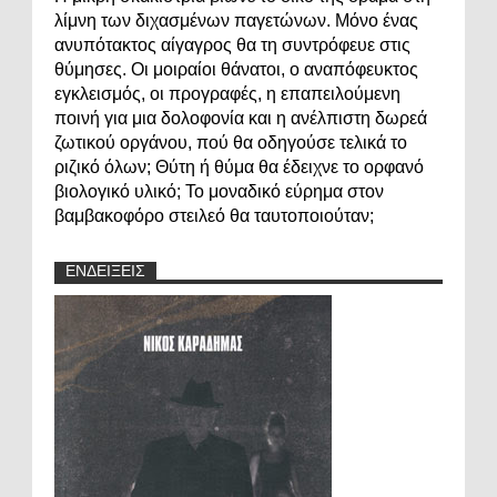
λίμνη των διχασμένων παγετώνων. Μόνο ένας
ανυπότακτος αίγαγρος θα τη συντρόφευε στις
θύμησες. Οι μοιραίοι θάνατοι, ο αναπόφευκτος
εγκλεισμός, οι προγραφές, η επαπειλούμενη
ποινή για μια δολοφονία και η ανέλπιστη δωρεά
ζωτικού οργάνου, πού θα οδηγούσε τελικά το
ριζικό όλων; Θύτη ή θύμα θα έδειχνε το ορφανό
βιολογικό υλικό; Το μοναδικό εύρημα στον
βαμβακοφόρο στειλεό θα ταυτοποιούταν;
ΕΝΔΕΙΞΕΙΣ