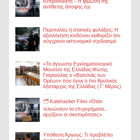
ευπρόσδεκτη – Η φίμωση της
αντίθετης άποψης όχι
Περιπολίες ή στατικές φυλάξεις; Η
αξιολόγηση κινδύνου καθορίζει τον
σύγχρονο αστυνομικό σχεδιασμό
«Το άγνωστο Εγκληματολογικό
Μουσείο της Ελλάδας:Φώτης
Γιαγκούλας ο «Βασιλιάς των
Ορέων» που έγινε ο πιο θρυλικός
λήσταρχος της Ελλάδας ( Γ' Μέρος)
🗂️ Katehacker Files «Όταν
τελειώνουν τα επιχειρήματα...
αρχίζουν οι σκοπιμότητες»
Υπόθεση Άργους: Τι προβλέπει