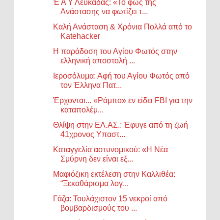
Έ Α Υ Λευκάδας: «Το φως της
Ανάστασης να φωτίζει τ...
Καλή Ανάσταση & Χρόνια Πολλά από το
Katehacker
Η παράδοση του Αγίου Φωτός στην
ελληνική αποστολή ...
Ιεροσόλυμα: Αφή του Αγίου Φωτός από
τον Έλληνα Πατ...
Έρχονται... «Ράμπο» εν είδει FBI για την
καταπολέμ...
Θλίψη στην ΕΛ.ΑΣ.: Έφυγε από τη ζωή
41χρονος Υπαστ...
Καταγγελία αστυνομικού: «Η Νέα
Σμύρνη δεν είναι εξ...
Μαφιόζικη εκτέλεση στην Καλλιθέα:
“Ξεκαθάρισμα λογ...
Γάζα: Τουλάχιστον 15 νεκροί από
βομβαρδισμούς του ...