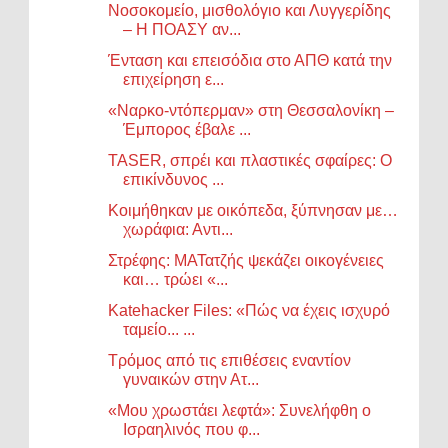
Νοσοκομείο, μισθολόγιο και Λυγγερίδης
– Η ΠΟΑΣΥ αν...
Ένταση και επεισόδια στο ΑΠΘ κατά την
επιχείρηση ε...
«Ναρκο-ντόπερμαν» στη Θεσσαλονίκη –
Έμπορος έβαλε ...
TASER, σπρέι και πλαστικές σφαίρες: Ο
επικίνδυνος ...
Κοιμήθηκαν με οικόπεδα, ξύπνησαν με…
χωράφια: Αντι...
Στρέφης: ΜΑΤατζής ψεκάζει οικογένειες
και… τρώει «...
Katehacker Files: «Πώς να έχεις ισχυρό
ταμείο... ...
Τρόμος από τις επιθέσεις εναντίον
γυναικών στην Ατ...
«Μου χρωστάει λεφτά»: Συνελήφθη ο
Ισραηλινός που φ...