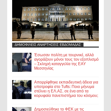
ΔΗΜΟΦΙΛΕΙΣ ΑΝΑΡΤΗΣΕΙΣ ΕΒΔΟΜΑΔΑΣ
Έσωσαν πολίτη με τουρνικέ, αλλά
αγοράζουν μόνοι τους τον εξοπλισμό
– Σκληρή καταγγελία της ΕΑΥ
Μεσσηνίας
Απορρίφθηκε εκπαιδευτική άδεια για
υποτροφία στο Tufts: Ποιο μήνυμα
στέλνει η ΕΛ.ΑΣ. σε ένα από τα
κορυφαία πανεπιστήμια του κόσμου;
Δημοσιεύθηκε το ΦΕΚ με τις