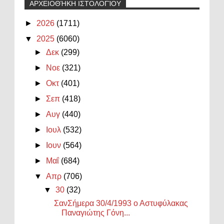
ΑΡΧΕΙΟΘΉΚΗ ΙΣΤΟΛΟΓΊΟΥ
►
2026
(1711)
▼
2025
(6060)
►
Δεκ
(299)
►
Νοε
(321)
►
Οκτ
(401)
►
Σεπ
(418)
►
Αυγ
(440)
►
Ιουλ
(532)
►
Ιουν
(564)
►
Μαΐ
(684)
▼
Απρ
(706)
▼
30
(32)
ΣανΣήμερα 30/4/1993 ο Αστυφύλακας
Παναγιώτης Γόνη...