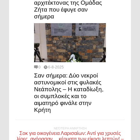
αρχιτέκτονας της Ομάδας
Ζήτα που έφυγε σαν
σήμερα
0
6-8-2025
Σαν σήμερα: Δύο νεκροί
αστυνομικοί στις φυλακές
Νεάπολης – Η καταδίωξη,
οι συμπλοκές και το
αιματηρό φινάλε στην
Κρήτη
ΝΕΌΤΕΡΗ ΑΝΆΡΤΗΣΗ
Σοκ για οικογένεια Λαρισαίων: Αντί για χρυσές
λίρες, αγόρασαν… κέρματα των είκοσι λεπτών! –