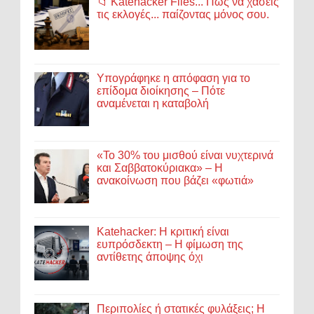
📁 Katehacker Files... Πώς να χάσεις
τις εκλογές... παίζοντας μόνος σου.
Υπογράφηκε η απόφαση για το
επίδομα διοίκησης – Πότε
αναμένεται η καταβολή
«Το 30% του μισθού είναι νυχτερινά
και Σαββατοκύριακα» – Η
ανακοίνωση που βάζει «φωτιά»
Katehacker: Η κριτική είναι
ευπρόσδεκτη – Η φίμωση της
αντίθετης άποψης όχι
Περιπολίες ή στατικές φυλάξεις; Η