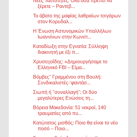
Νέες Ταυτότητες: Όλα όσα πρέπει να
ξέρετε – Ραντεβ...
Το άβατο της μαφίας λαθραίων τσιγάρων
στον Κορυδαλ...
Η Ένωση Αστυνομικών Υπαλλήλων
Ιωαννίνων στην Κωνστ...
Καταδίωξη στην Εγνατία: Σύλληψη
διακινητή με έξι π...
Χρυσοχοΐδης: «Δημιουργήσαμε το
Ελληνικό FBI – Είμα...
Βόμβες" Γραμμένου στη Βουλή:
Συνδικαλιστές-‘φαντάσ...
Σιωπή ή "συναλλαγή"; Οι δύο
μεγαλύτερες Ενώσεις τη...
Βόρεια Μακεδονία: 51 νεκροί, 140
τραυματίες από πυ...
Κατώτατος μισθός: Ποιο θα είναι το νέο
ποσό – Ποιο...