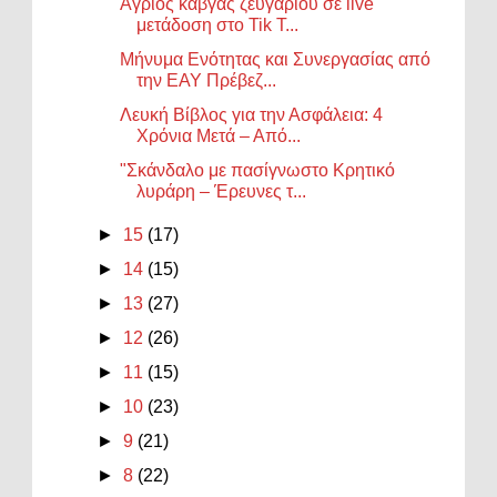
Άγριος καβγάς ζευγαριού σε live
μετάδοση στο Tik T...
Μήνυμα Ενότητας και Συνεργασίας από
την ΕΑΥ Πρέβεζ...
Λευκή Βίβλος για την Ασφάλεια: 4
Χρόνια Μετά – Από...
"Σκάνδαλο με πασίγνωστο Κρητικό
λυράρη – Έρευνες τ...
►
15
(17)
►
14
(15)
►
13
(27)
►
12
(26)
►
11
(15)
►
10
(23)
►
9
(21)
►
8
(22)