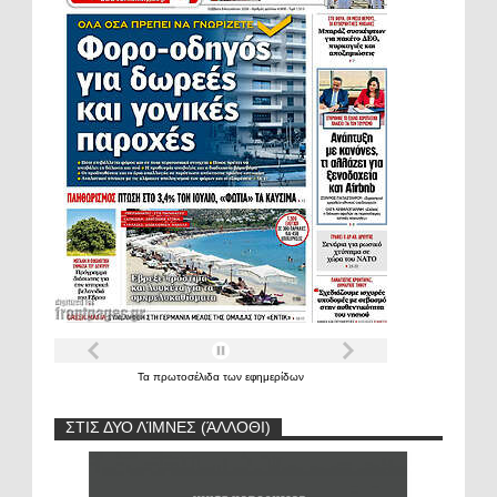
Τα
πρωτοσέλιδα
των
εφημερίδων
ΣΤΙΣ ΔΥΟ ΛΊΜΝΕΣ (ΆΛΛΟΘΙ)