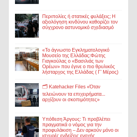
Περιπολίες ή στατικές φυλάξεις; Η
αξιολόγηση κινδύνου καθορίζει τον
σύγχρονο αστυνομικό σχεδιασμό
«Το άγνωστο Εγκληματολογικό
Μουσείο της Ελλάδας:Φώτης
Γιαγκούλας ο «Βασιλιάς των
Ορέων» που έγινε ο πιο θρυλικός
λήσταρχος της Ελλάδας ( Γ' Μέρος)
🗂️ Katehacker Files «Όταν
τελειώνουν τα επιχειρήματα...
αρχίζουν οι σκοπιμότητες»
Υπόθεση Άργους: Τι προβλέπει
πραγματικά ο νόμος για την
προφυλάκιση – Δεν αρκούν μόνο οι
ισχυρές ενδείξεις ενοχής