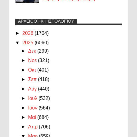
ΑΡΧΕΙΟΘΉΚΗ ΙΣΤΟΛΟΓΊΟΥ
►
2026
(1704)
▼
2025
(6060)
►
Δεκ
(299)
►
Νοε
(321)
►
Οκτ
(401)
►
Σεπ
(418)
►
Αυγ
(440)
►
Ιουλ
(532)
►
Ιουν
(564)
►
Μαΐ
(684)
►
Απρ
(706)
▼
Μαρ
(659)