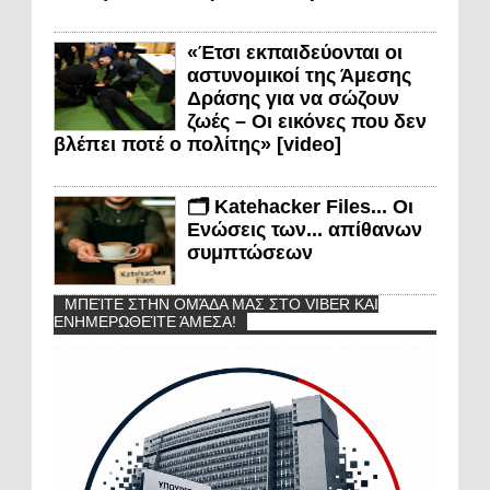
«Έτσι εκπαιδεύονται οι
αστυνομικοί της Άμεσης
Δράσης για να σώζουν
ζωές – Οι εικόνες που δεν
βλέπει ποτέ ο πολίτης» [video]
🗂️ Katehacker Files... Οι
Ενώσεις των... απίθανων
συμπτώσεων
ΜΠΕΊΤΕ ΣΤΗΝ ΟΜΆΔΑ ΜΑΣ ΣΤΟ VIBER ΚΑΙ
ΕΝΗΜΕΡΩΘΕΊΤΕ ΆΜΕΣΑ!