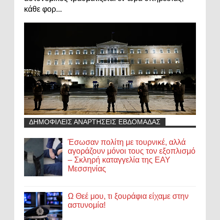
κάθε φορ...
ΔΗΜΟΦΙΛΕΙΣ ΑΝΑΡΤΗΣΕΙΣ ΕΒΔΟΜΑΔΑΣ
Έσωσαν πολίτη με τουρνικέ, αλλά
αγοράζουν μόνοι τους τον εξοπλισμό
– Σκληρή καταγγελία της ΕΑΥ
Μεσσηνίας
Ω Θεέ μου, τι ξουράφια είχαμε στην
αστυνομία!