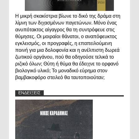
Η μικρή σκακίστρια βίωνε το δικό της δράμα στη
λίμνη των διχασμένων παγετώνων. Μόνο ένας
ανυπότακτος αίγαγρος θα τη συντρόφευε στις
θύμησες. Οι μοιραίοι θάνατοι, ο αναπόφευκτος
εγκλεισμός, οι προγραφές, η επαπειλούμενη
ποινή για μια δολοφονία και η ανέλπιστη δωρεά
ζωτικού οργάνου, πού θα οδηγούσε τελικά το
ριζικό όλων; Θύτη ή θύμα θα έδειχνε το ορφανό
βιολογικό υλικό; Το μοναδικό εύρημα στον
βαμβακοφόρο στειλεό θα ταυτοποιούταν;
ΕΝΔΕΙΞΕΙΣ