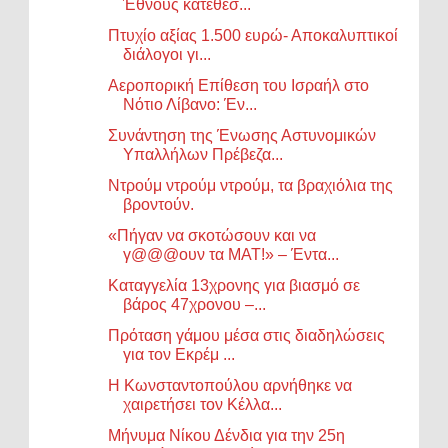
Έθνους κατέθεσ...
Πτυχίο αξίας 1.500 ευρώ- Αποκαλυπτικοί
διάλογοι γι...
Αεροπορική Επίθεση του Ισραήλ στο
Νότιο Λίβανο: Έν...
Συνάντηση της Ένωσης Αστυνομικών
Υπαλλήλων Πρέβεζα...
Ντρούμ ντρούμ ντρούμ, τα βραχιόλια της
βροντούν.
«Πήγαν να σκοτώσουν και να
γ@@@ουν τα ΜΑΤ!» – Έντα...
Καταγγελία 13χρονης για βιασμό σε
βάρος 47χρονου –...
Πρόταση γάμου μέσα στις διαδηλώσεις
για τον Εκρέμ ...
Η Κωνσταντοπούλου αρνήθηκε να
χαιρετήσει τον Κέλλα...
Μήνυμα Νίκου Δένδια για την 25η