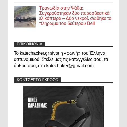
Τραγωδία στην Ψάθα:
Συγκρούστηκαν δύο πυροσβεστικά
ελικόπτερα – Δύο νεκροί, σώθηκε το
πλήρωμα του δεύτερου Bell
ΕΠΙΚΟΙΝΩΝΙΑ
Το katechacker.gr είναι η «φωνή» του Έλληνα
αστυνομικού. Στείλε μας τις καταγγελίες σου, τα
άρθρα σου, στο katechaker@gmail.com
ΚΟΝΤΣΕΡΤΟ ΓΚΡΟΣΟ