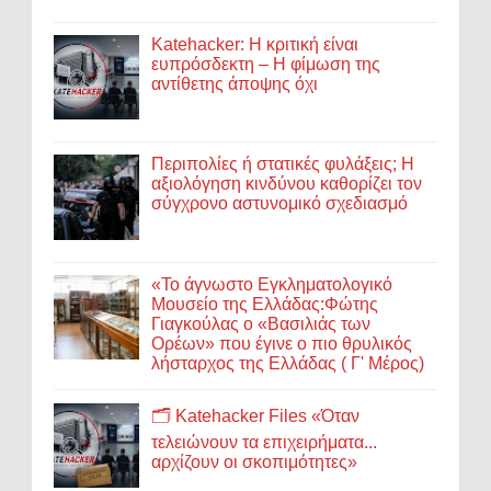
Katehacker: Η κριτική είναι
ευπρόσδεκτη – Η φίμωση της
αντίθετης άποψης όχι
Περιπολίες ή στατικές φυλάξεις; Η
αξιολόγηση κινδύνου καθορίζει τον
σύγχρονο αστυνομικό σχεδιασμό
«Το άγνωστο Εγκληματολογικό
Μουσείο της Ελλάδας:Φώτης
Γιαγκούλας ο «Βασιλιάς των
Ορέων» που έγινε ο πιο θρυλικός
λήσταρχος της Ελλάδας ( Γ' Μέρος)
🗂️ Katehacker Files «Όταν
τελειώνουν τα επιχειρήματα...
αρχίζουν οι σκοπιμότητες»