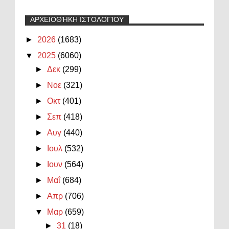
ΑΡΧΕΙΟΘΉΚΗ ΙΣΤΟΛΟΓΊΟΥ
►
2026
(1683)
▼
2025
(6060)
►
Δεκ
(299)
►
Νοε
(321)
►
Οκτ
(401)
►
Σεπ
(418)
►
Αυγ
(440)
►
Ιουλ
(532)
►
Ιουν
(564)
►
Μαΐ
(684)
►
Απρ
(706)
▼
Μαρ
(659)
►
31
(18)