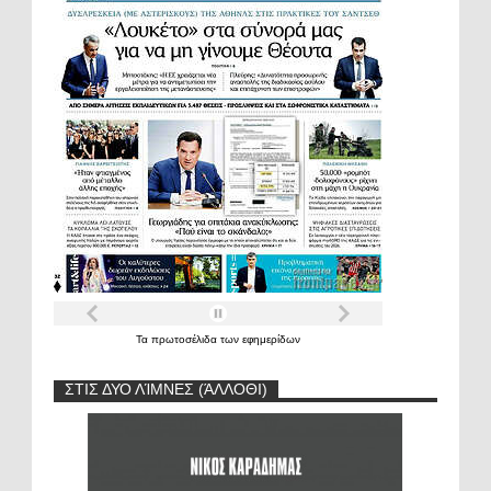
Τα
πρωτοσέλιδα
των
εφημερίδων
ΣΤΙΣ ΔΥΟ ΛΊΜΝΕΣ (ΆΛΛΟΘΙ)