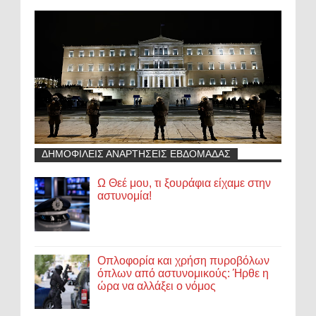
ΔΗΜΟΦΙΛΕΙΣ ΑΝΑΡΤΗΣΕΙΣ ΕΒΔΟΜΑΔΑΣ
Ω Θεέ μου, τι ξουράφια είχαμε στην
αστυνομία!
Οπλοφορία και χρήση πυροβόλων
όπλων από αστυνομικούς: Ήρθε η
ώρα να αλλάξει ο νόμος