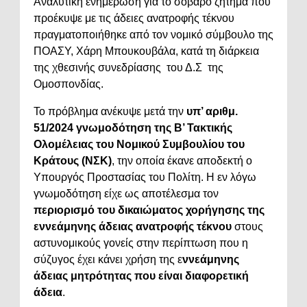
Αναλυτική ενημέρωση για το σοβαρό ζήτημα που
προέκυψε με τις άδειες ανατροφής τέκνου
πραγματοποιήθηκε από τον νομικό σύμβουλο της
ΠΟΑΣΥ, Χάρη Μπουκουβάλα, κατά τη διάρκεια
της χθεσινής συνεδρίασης του Δ.Σ της
Ομοσπονδίας.
Το πρόβλημα ανέκυψε μετά την
υπ’ αριθμ.
51/2024 γνωμοδότηση της Β’ Τακτικής
Ολομέλειας του Νομικού Συμβουλίου του
Κράτους (ΝΣΚ)
, την οποία έκανε αποδεκτή ο
Υπουργός Προστασίας του Πολίτη. Η εν λόγω
γνωμοδότηση είχε ως αποτέλεσμα τον
περιορισμό του δικαιώματος χορήγησης της
εννεάμηνης άδειας ανατροφής τέκνου
στους
αστυνομικούς γονείς στην περίπτωση που η
σύζυγος έχει κάνει χρήση της ε
ννεάμηνης
άδειας μητρότητας που είναι διαφορετική
άδεια
.