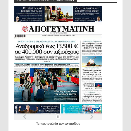
Τα
πρωτοσέλιδα
των
εφημερίδων