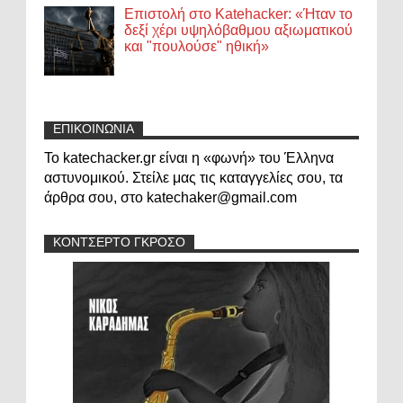
Επιστολή στο Katehacker: «Ήταν το
δεξί χέρι υψηλόβαθμου αξιωματικού
και "πουλούσε" ηθική»
ΕΠΙΚΟΙΝΩΝΙΑ
Το katechacker.gr είναι η «φωνή» του Έλληνα
αστυνομικού. Στείλε μας τις καταγγελίες σου, τα
άρθρα σου, στο katechaker@gmail.com
ΚΟΝΤΣΕΡΤΟ ΓΚΡΟΣΟ