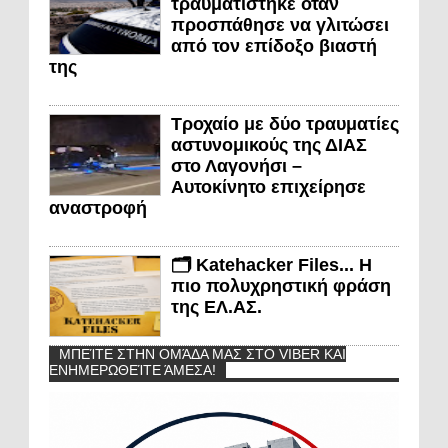
τραυματίστηκε όταν
προσπάθησε να γλιτώσει
από τον επίδοξο βιαστή
της
Τροχαίο με δύο τραυματίες
αστυνομικούς της ΔΙΑΣ
στο Λαγονήσι –
Αυτοκίνητο επιχείρησε
αναστροφή
🗂️ Katehacker Files... Η
πιο πολυχρηστική φράση
της ΕΛ.ΑΣ.
ΜΠΕΊΤΕ ΣΤΗΝ ΟΜΆΔΑ ΜΑΣ ΣΤΟ VIBER ΚΑΙ
ΕΝΗΜΕΡΩΘΕΊΤΕ ΆΜΕΣΑ!