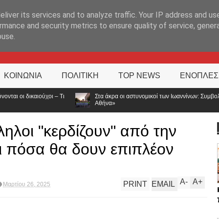
ΊΑ
liver its services and to analyze traffic. Your IP address and us
rmance and security metrics to ensure quality of service, gene
buse.
ΚΟΙΝΩΝΙΑ
ΠΟΛΙΤΙΚΗ
TOP NEWS
ΕΝΟΠΛΕΣ
Στα άκρα οι αστυνομικοί των Ιωαννίνων: Συμβολική διαμαρτυρία για τις αποσπάσ
Αθήνα»
ληλοι "κερδίζουν" από την
ι πόσα θα δουν επιπλέον
A
-
A
+
PRINT
EMAIL
Μαρτίου 26, 2025