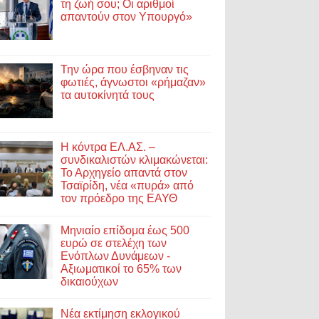
τη ζωή σου; Οι αριθμοί
απαντούν στον Υπουργό»
Την ώρα που έσβηναν τις
φωτιές, άγνωστοι «ρήμαζαν»
τα αυτοκίνητά τους
Η κόντρα ΕΛ.ΑΣ. –
συνδικαλιστών κλιμακώνεται:
Το Αρχηγείο απαντά στον
Τσαϊρίδη, νέα «πυρά» από
τον πρόεδρο της ΕΑΥΘ
Μηνιαίο επίδομα έως 500
ευρώ σε στελέχη των
Ενόπλων Δυνάμεων -
Αξιωματικοί το 65% των
δικαιούχων
Νέα εκτίμηση εκλογικού