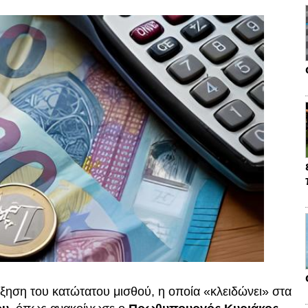
ύξηση του κατώτατου μισθού, η οποία «κλειδώνει» στα