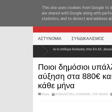
ΑΡΧΙΚΉ ΣΕΛΊΔΑ
ΕΛΛΑΔΑ
ΕΠΙΚΑΙΡΟΤΗΤΑ
ΕΠΙΚΟΙΝΩΝ
This site uses cookies from Google to de
are shared with Google along with perfo
statistics, and to detect and address a
KATEHACKER
ΑΣΤΥΝΟΜΙΑ
ΣΥΝΔΙΚΑΛΙΣΜΟΣ
 ΚΥΑ για το επίδομα διοίκησης στην ΕΛ.ΑΣ.: Διευρύνονται οι δικαιούχοι – Τι
άζει
Ποιοι δημόσιοι υπάλ
αύξηση στα 880€ κα
κάθε μήνα
Reply
ΑΣΦΑΛΙΣΤΙΚΑ
,
ΚΟΙΝΩΝΙΑ
,
TOP NEWS