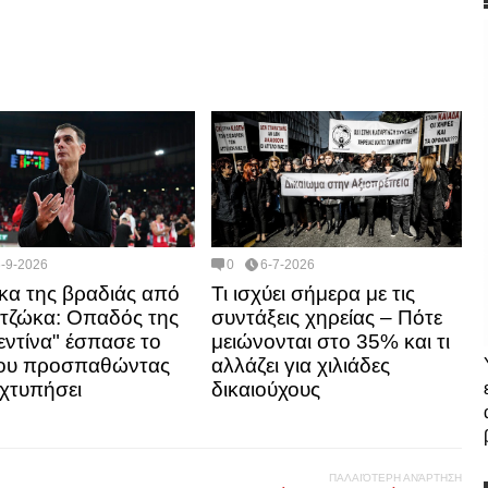
6-9-2026
0
6-7-2026
κα της βραδιάς από
Τι ισχύει σήμερα με τις
τζώκα: Οπαδός της
συντάξεις χηρείας – Πότε
εντίνα" έσπασε το
μειώνονται στο 35% και τι
του προσπαθώντας
αλλάζει για χιλιάδες
 χτυπήσει
δικαιούχους
ΠΑΛΑΙΌΤΕΡΗ ΑΝΆΡΤΗΣΗ