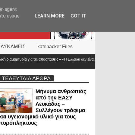
er-agent
rate usage
LEARN MORE
GOT IT
 ΔΥΝΑΜΕΙΣ
katehacker Files
εις – «Η Ελλάδα δεν είναι μόνο η
Νέα ΚΥΑ για το επίδομα των «πρώτων αν
προϋπολογισμός
ΤΕΛΕΥΤΑΙΑ ΑΡΘΡΑ
Μήνυμα ανθρωπιάς
από την ΕΑΣΥ
Λευκάδας –
Συλλέγουν τρόφιμα
και υγειονομικό υλικό για τους
πυρόπληκτους