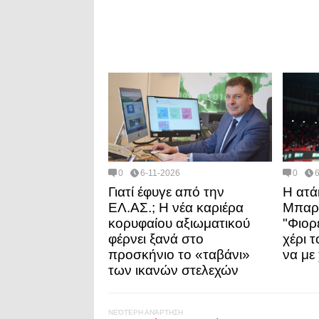
0
6-11-2026
0
Γιατί έφυγε από την
Η ατά
ΕΛ.ΑΣ.; Η νέα καριέρα
Μπαρ
κορυφαίου αξιωματικού
"Φιορ
φέρνει ξανά στο
χέρι 
προσκήνιο το «ταβάνι»
να με
των ικανών στελεχών
ΝΕΌΤΕΡΗ ΑΝΆΡΤΗΣΗ