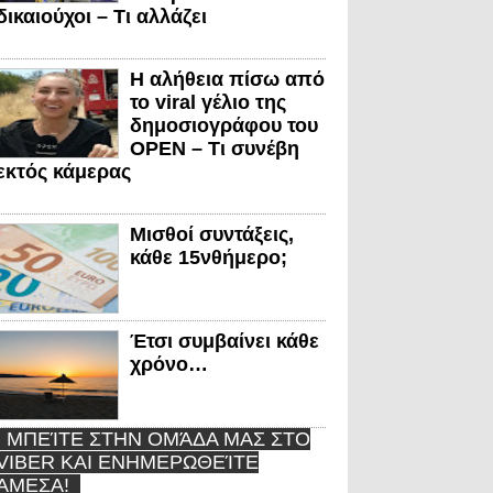
δικαιούχοι – Τι αλλάζει
Η αλήθεια πίσω από
το viral γέλιο της
δημοσιογράφου του
OPEN – Τι συνέβη
εκτός κάμερας
Μισθοί συντάξεις,
κάθε 15νθήμερο;
Έτσι συμβαίνει κάθε
χρόνο…
ΜΠΕΊΤΕ ΣΤΗΝ ΟΜΆΔΑ ΜΑΣ ΣΤΟ
VIBER ΚΑΙ ΕΝΗΜΕΡΩΘΕΊΤΕ
ΆΜΕΣΑ!