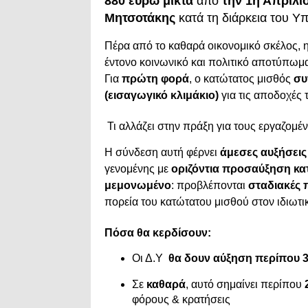
880 ευρώ μικτά
από
την 1η Απριλί
Μητσοτάκης
κατά τη διάρκεια του Υ
Πέρα από το καθαρά οικονομικό σκέλος, η
έντονο κοινωνικό και πολιτικό αποτύπωμ
Για
πρώτη φορά
, ο κατώτατος μισθός
συ
(εισαγωγικό κλιμάκιο)
για τις αποδοχές
Τι αλλάζει στην πράξη για τους εργαζομέ
Η σύνδεση αυτή φέρνει
άμεσες αυξήσεις
γενομένης με
οριζόντια προσαύξηση κα
μεμονωμένο
: προβλέπονται
σταδιακές 
πορεία του κατώτατου μισθού στον ιδιωτι
Πόσα θα κερδίσουν:
Οι Δ.Υ
θα δουν αύξηση περίπου 3
Σε
καθαρά
, αυτό σημαίνει περίπου
φόρους & κρατήσεις