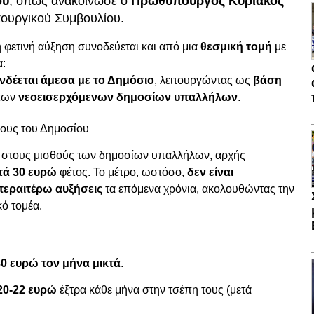
ου
, όπως ανακοίνωσε ο
Πρωθυπουργός Κυριάκος
πουργικού Συμβουλίου.
 φετινή αύξηση συνοδεύεται και από μια
θεσμική τομή
με
α:
νδέεται άμεσα με το Δημόσιο
, λειτουργώντας ως
βάση
 των
νεοεισερχόμενων δημοσίων υπαλλήλων
.
νους του Δημοσίου
στους μισθούς των δημοσίων υπαλλήλων, αρχής
τά 30 ευρώ
φέτος. Το μέτρο, ωστόσο,
δεν είναι
περαιτέρω αυξήσεις
τα επόμενα χρόνια, ακολουθώντας την
κό τομέα.
0 ευρώ τον μήνα μικτά
.
20-22 ευρώ
έξτρα κάθε μήνα στην τσέπη τους (μετά