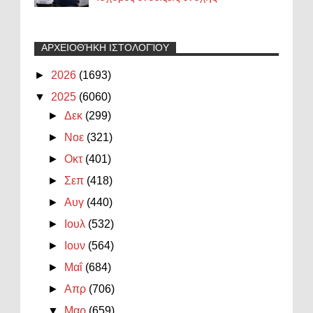
ΑΡΧΕΙΟΘΉΚΗ ΙΣΤΟΛΟΓΊΟΥ
►
2026
(1693)
▼
2025
(6060)
►
Δεκ
(299)
►
Νοε
(321)
►
Οκτ
(401)
►
Σεπ
(418)
►
Αυγ
(440)
►
Ιουλ
(532)
►
Ιουν
(564)
►
Μαΐ
(684)
►
Απρ
(706)
▼
Μαρ
(659)