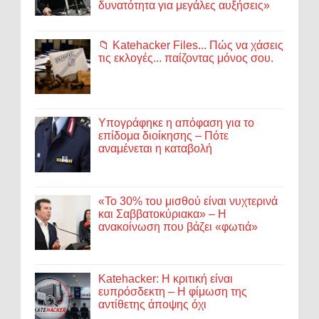
δυνατότητα για μεγάλες αυξήσεις»
📁 Katehacker Files... Πώς να χάσεις
τις εκλογές... παίζοντας μόνος σου.
Υπογράφηκε η απόφαση για το
επίδομα διοίκησης – Πότε
αναμένεται η καταβολή
«Το 30% του μισθού είναι νυχτερινά
και Σαββατοκύριακα» – Η
ανακοίνωση που βάζει «φωτιά»
Katehacker: Η κριτική είναι
ευπρόσδεκτη – Η φίμωση της
αντίθετης άποψης όχι