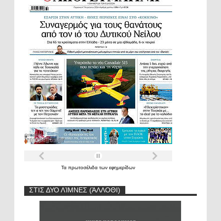
Τα
πρωτοσέλιδα
των
εφημερίδων
ΣΤΙΣ ΔΥΟ ΛΊΜΝΕΣ (ΆΛΛΟΘΙ)