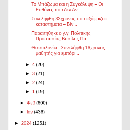
Το Μπάζωμα και η Συγκάλυψη – Οι
Ευθύνες που δεν Αν...
Συνελήφθη 33χρονος που «ξάφριζε»
καταστήματα – Βίν...
Παραιτήθηκε ο γ.γ. Πολιτικής
Προστασίας Βασίλης Πα...
Θεσσαλονίκη: Συνελήφθη 16χρονος
μαθητής για εμπόρι...
►
4
(20)
►
3
(21)
►
2
(24)
►
1
(19)
►
Φεβ
(600)
►
Ιαν
(436)
►
2024
(1251)