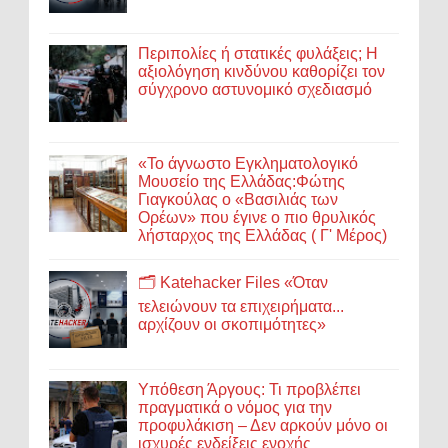
Περιπολίες ή στατικές φυλάξεις; Η
αξιολόγηση κινδύνου καθορίζει τον
σύγχρονο αστυνομικό σχεδιασμό
«Το άγνωστο Εγκληματολογικό
Μουσείο της Ελλάδας:Φώτης
Γιαγκούλας ο «Βασιλιάς των
Ορέων» που έγινε ο πιο θρυλικός
λήσταρχος της Ελλάδας ( Γ' Μέρος)
🗂️ Katehacker Files «Όταν
τελειώνουν τα επιχειρήματα...
αρχίζουν οι σκοπιμότητες»
Υπόθεση Άργους: Τι προβλέπει
πραγματικά ο νόμος για την
προφυλάκιση – Δεν αρκούν μόνο οι
ισχυρές ενδείξεις ενοχής