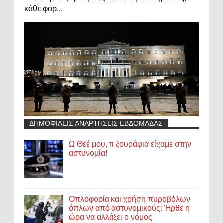
κάθε φορ...
ΔΗΜΟΦΙΛΕΙΣ ΑΝΑΡΤΗΣΕΙΣ ΕΒΔΟΜΑΔΑΣ
Ω Θεέ μου, τι ξουράφια είχαμε στην
αστυνομία!
Οπλοφορία και χρήση πυροβόλων
όπλων από αστυνομικούς: Ήρθε η
ώρα να αλλάξει ο νόμος