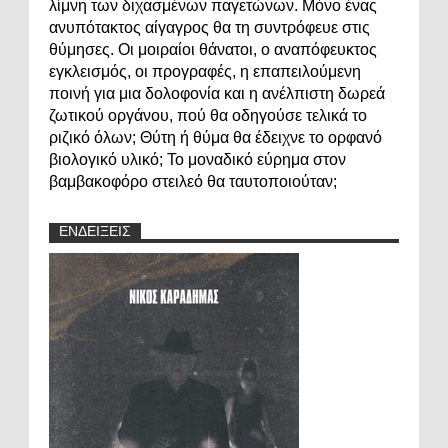
λίμνη των διχασμένων παγετώνων. Μόνο ένας
ανυπότακτος αίγαγρος θα τη συντρόφευε στις
θύμησες. Οι μοιραίοι θάνατοι, ο αναπόφευκτος
εγκλεισμός, οι προγραφές, η επαπειλούμενη
ποινή για μια δολοφονία και η ανέλπιστη δωρεά
ζωτικού οργάνου, πού θα οδηγούσε τελικά το
ριζικό όλων; Θύτη ή θύμα θα έδειχνε το ορφανό
βιολογικό υλικό; Το μοναδικό εύρημα στον
βαμβακοφόρο στειλεό θα ταυτοποιούταν;
ΕΝΔΕΙΞΕΙΣ