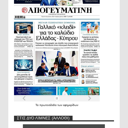
Τα
πρωτοσέλιδα
των
εφημερίδων
ΣΤΙΣ ΔΥΟ ΛΊΜΝΕΣ (ΆΛΛΟΘΙ)