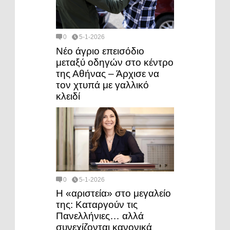
0
5-1-2026
Νέο άγριο επεισόδιο
μεταξύ οδηγών στο κέντρο
της Αθήνας – Άρχισε να
τον χτυπά με γαλλικό
κλειδί
0
5-1-2026
Η «αριστεία» στο μεγαλείο
της: Καταργούν τις
Πανελλήνιες… αλλά
συνεχίζονται κανονικά