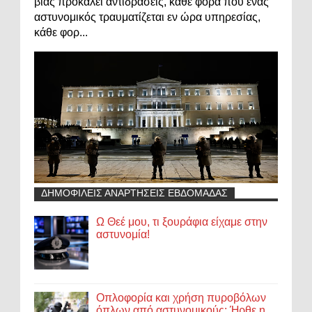
βίας προκαλεί αντιδράσεις, κάθε φορά που ένας
αστυνομικός τραυματίζεται εν ώρα υπηρεσίας,
κάθε φορ...
ΔΗΜΟΦΙΛΕΙΣ ΑΝΑΡΤΗΣΕΙΣ ΕΒΔΟΜΑΔΑΣ
Ω Θεέ μου, τι ξουράφια είχαμε στην
αστυνομία!
Οπλοφορία και χρήση πυροβόλων
όπλων από αστυνομικούς: Ήρθε η