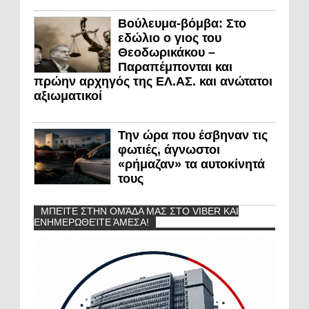
Βούλευμα-βόμβα: Στο
εδώλιο ο γιος του
Θεοδωρικάκου –
Παραπέμπονται και
πρώην αρχηγός της ΕΛ.ΑΣ. και ανώτατοι
αξιωματικοί
Την ώρα που έσβηναν τις
φωτιές, άγνωστοι
«ρήμαζαν» τα αυτοκίνητά
τους
ΜΠΕΊΤΕ ΣΤΗΝ ΟΜΆΔΑ ΜΑΣ ΣΤΟ VIBER ΚΑΙ
ΕΝΗΜΕΡΩΘΕΊΤΕ ΆΜΕΣΑ!