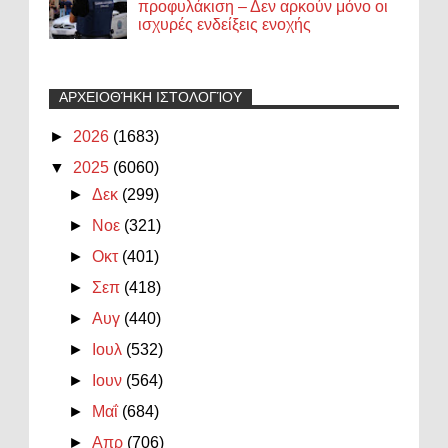
προφυλάκιση – Δεν αρκούν μόνο οι
ισχυρές ενδείξεις ενοχής
ΑΡΧΕΙΟΘΉΚΗ ΙΣΤΟΛΟΓΊΟΥ
►
2026
(1683)
▼
2025
(6060)
►
Δεκ
(299)
►
Νοε
(321)
►
Οκτ
(401)
►
Σεπ
(418)
►
Αυγ
(440)
►
Ιουλ
(532)
►
Ιουν
(564)
►
Μαΐ
(684)
►
Απρ
(706)