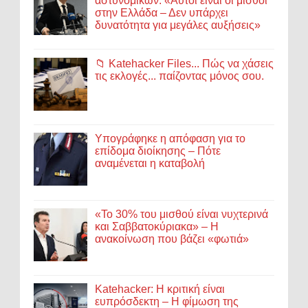
αστυνομικών: «Αυτοί είναι οι μισθοί
στην Ελλάδα – Δεν υπάρχει
δυνατότητα για μεγάλες αυξήσεις»
📁 Katehacker Files... Πώς να χάσεις
τις εκλογές... παίζοντας μόνος σου.
Υπογράφηκε η απόφαση για το
επίδομα διοίκησης – Πότε
αναμένεται η καταβολή
«Το 30% του μισθού είναι νυχτερινά
και Σαββατοκύριακα» – Η
ανακοίνωση που βάζει «φωτιά»
Katehacker: Η κριτική είναι
ευπρόσδεκτη – Η φίμωση της