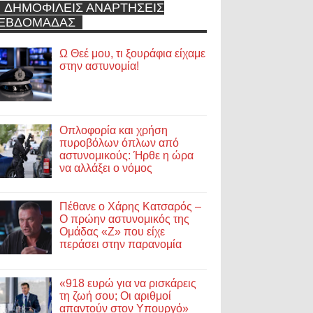
ΔΗΜΟΦΙΛΕΙΣ ΑΝΑΡΤΗΣΕΙΣ
ΕΒΔΟΜΑΔΑΣ
Ω Θεέ μου, τι ξουράφια είχαμε
στην αστυνομία!
Οπλοφορία και χρήση
πυροβόλων όπλων από
αστυνομικούς: Ήρθε η ώρα
να αλλάξει ο νόμος
Πέθανε ο Χάρης Κατσαρός –
Ο πρώην αστυνομικός της
Ομάδας «Ζ» που είχε
περάσει στην παρανομία
«918 ευρώ για να ρισκάρεις
τη ζωή σου; Οι αριθμοί
απαντούν στον Υπουργό»