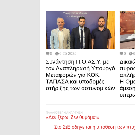
0
6-25-2025
0
Συνάντηση Π.Ο.ΑΣ.Υ. με
Δικαι
τον Αναπληρωτή Υπουργό
πυροσ
Μεταφορών για ΚΟΚ,
απλήρ
ΤΑΠΑΣΑ και υποδομές
Η Ομο
στήριξης των αστυνομικών
άμεση
υπερ
ΠΑΛΑΙΌΤΕΡΗ ΑΝΆΡΤΗΣΗ
«Δεν ξέρω, δεν θυμάμαι»
Στο ΣτΕ οδηγείται η υπόθεση των πτ