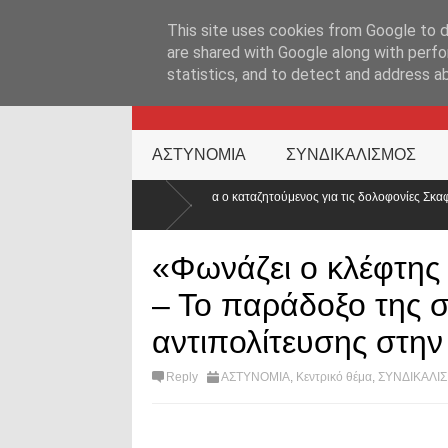
ΑΡΧΙΚΉ ΣΕΛΊΔΑ
ΕΛΛΑΔΑ
ΕΠΙΚΑΙΡΟΤΗΤΑ
ΕΠΙΚΟΙΝΩΝ
This site uses cookies from Google to de
are shared with Google along with perfo
statistics, and to detect and address a
KATEHACKER
ΑΣΤΥΝΟΜΙΑ
ΣΥΝΔΙΚΑΛΙΣΜΟΣ
ερμανία ο καταζητούμενος για τις δολοφονίες Σκαφτούρου, Ρουμπέτη,
«Φωνάζει ο κλέφτης 
– Το παράδοξο της σ
αντιπολίτευσης στην
Reply
ΑΣΤΥΝΟΜΙΑ
,
Κεντρικό θέμα
,
ΣΥΝΔΙΚΑΛΙ