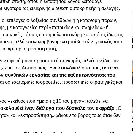
διπλή στάση, όπου η ένταση του λόγου λειτουργεί
 λιγότερο ως ειλικρινής διάθεση αυτοκριτικής ή αλλαγής.
οι επιλογές φιλοξενίας συνέδρων ή η κατανομή πόρων,
ς, με καταγγελίες περί «πατρικίων και πληβείων» ή
πρακτικές –όπως επισημαίνεται ακόμη και από τις ίδιες τις
όμενο, αλλά επαναλαμβανόμενο μοτίβο ετών, γεγονός που
ποια αφετηρία η ένταση αυτή;
 Δεν αφορά μόνο πρόσωπα ή συγκυρίες, αλλά τον ίδιο τον
ο χώρο της Αστυνομίας. Έναν συνδικαλισμό που,
αντί να
ων συνθηκών εργασίας και της καθημερινότητας του
αι σε εσωτερικές ισορροπίες, προσωπικές στρατηγικές και
κός –εκείνος που «μετά τις 10 του μήνα» παλεύει να
ακολουθεί έναν διάλογο που δύσκολα τον εκφράζει.
Οι
ότητα» και «εκπροσώπηση» χάνουν το βάρος τους όταν δεν