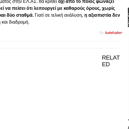
ματος στην ΕΛ.ΑΣ. θα κριθεί
όχι από το ποιος φωνάζει
 να πείσει ότι λειτουργεί με καθαρούς όρους, χωρίς
και δύο σταθμά.
Γιατί σε τελική ανάλυση,
η αξιοπιστία δεν
 και διαδρομή.
By
katehaker
RELAT
ED