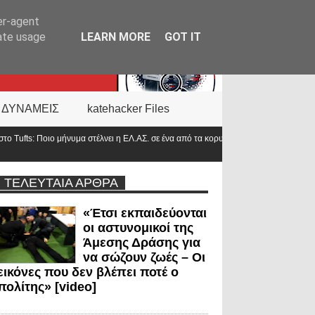
er-agent
rate usage
LEARN MORE
GOT IT
 ΔΥΝΑΜΕΙΣ
katehacker Files
 ΕΛ.ΑΣ. σε ένα από τα κορυφαία πανεπιστήμια του
Αντιπρόεδρος ΠΟΑΣΥ: 
στο 2000»
ΤΕΛΕΥΤΑΙΑ ΑΡΘΡΑ
«Έτσι εκπαιδεύονται
οι αστυνομικοί της
Άμεσης Δράσης για
να σώζουν ζωές – Οι
εικόνες που δεν βλέπει ποτέ ο
πολίτης» [video]