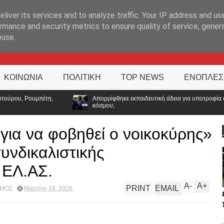
ΊΑ
liver its services and to analyze traffic. Your IP address and us
rmance and security metrics to ensure quality of service, gene
buse.
ΚΟΙΝΩΝΙΑ
ΠΟΛΙΤΙΚΗ
TOP NEWS
ΕΝΟΠΛΕΣ
Απορρίφθηκε εκπαιδευτική άδεια για υποτροφία στο Tufts: Ποιο μήνυμα στέλνει η
κόσμου;
για να φοβηθεί ο νοικοκύρης»
υνδικαλιστικής
 ΕΛ.ΑΣ.
A
-
A
+
PRINT
EMAIL
ΣΜΟΣ
Μαρτίου 18, 2026