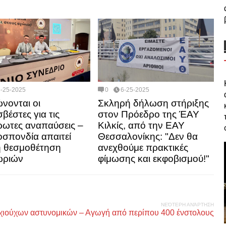
6-25-2025
0
6-25-2025
ώνονται οι
Σκληρή δήλωση στήριξης
βέστες για τις
στον Πρόεδρο της ΈΑΥ
ωτες αναπαύσεις –
Κιλκίς, από την ΕΑΥ
σπονδία απαιτεί
Θεσσαλονίκης: "Δεν θα
 θεσμοθέτηση
ανεχθούμε πρακτικές
ωριών
φίμωσης και εκφοβισμού!"
ΝΕΌΤΕΡΗ ΑΝΆΡΤΗΣΗ
υχιούχων αστυνομικών – Αγωγή από περίπου 400 ένστολους