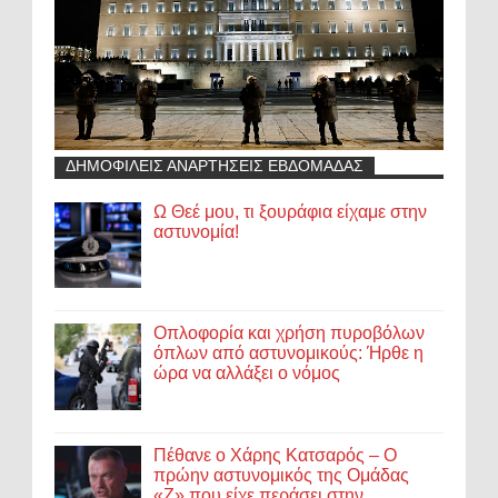
ΔΗΜΟΦΙΛΕΙΣ ΑΝΑΡΤΗΣΕΙΣ ΕΒΔΟΜΑΔΑΣ
Ω Θεέ μου, τι ξουράφια είχαμε στην
αστυνομία!
Οπλοφορία και χρήση πυροβόλων
όπλων από αστυνομικούς: Ήρθε η
ώρα να αλλάξει ο νόμος
Πέθανε ο Χάρης Κατσαρός – Ο
πρώην αστυνομικός της Ομάδας
«Ζ» που είχε περάσει στην