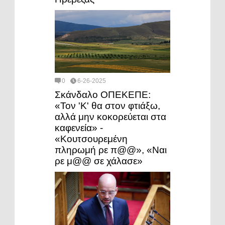
0
6-26-2025
Σκάνδαλο ΟΠΕΚΕΠΕ:
«Τον 'Κ' θα στον φτιάξω,
αλλά μην κοκορεύεται στα
καφενεία» -
«Κουτσουρεμένη
πληρωμή ρε π@@», «Ναι
ρε μ@@ σε χάλασε»