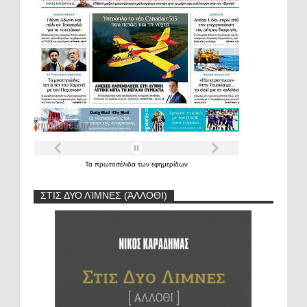
Τα
πρωτοσέλιδα
των
εφημερίδων
ΣΤΙΣ ΔΥΟ ΛΊΜΝΕΣ (ΆΛΛΟΘΙ)