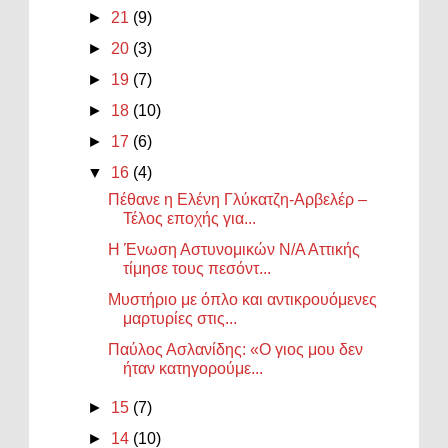
►
21
(9)
►
20
(3)
►
19
(7)
►
18
(10)
►
17
(6)
▼
16
(4)
Πέθανε η Ελένη Γλύκατζη-Αρβελέρ –
Τέλος εποχής για...
Η Ένωση Αστυνομικών Ν/Α Αττικής
τίμησε τους πεσόντ...
Μυστήριο με όπλο και αντικρουόμενες
μαρτυρίες στις...
Παύλος Ασλανίδης: «Ο γιος μου δεν
ήταν κατηγορούμε...
►
15
(7)
►
14
(10)