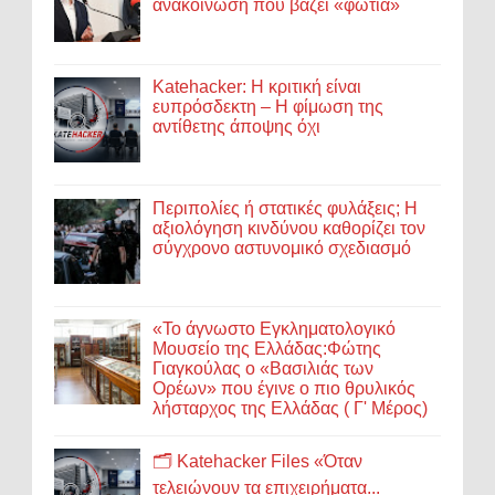
ανακοίνωση που βάζει «φωτιά»
Katehacker: Η κριτική είναι
ευπρόσδεκτη – Η φίμωση της
αντίθετης άποψης όχι
Περιπολίες ή στατικές φυλάξεις; Η
αξιολόγηση κινδύνου καθορίζει τον
σύγχρονο αστυνομικό σχεδιασμό
«Το άγνωστο Εγκληματολογικό
Μουσείο της Ελλάδας:Φώτης
Γιαγκούλας ο «Βασιλιάς των
Ορέων» που έγινε ο πιο θρυλικός
λήσταρχος της Ελλάδας ( Γ' Μέρος)
🗂️ Katehacker Files «Όταν
τελειώνουν τα επιχειρήματα...