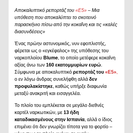
Αποκαλυπτικό ρεπορτάζ του
«Ε5»
– Μια
υπόθεση που αποκαλύπτει το σκοτεινό
παρασκήνιο πίσω από την κοκαΐνη και τις «καλές
διασυνδέσεις»
Ένας πρώην αστυνομικός, νυν εφοπλιστής,
φέρεται ως ο «εγκέφαλος» της υπόθεσης του
ναρκοπλοίου
Blume
, το οποίο μετέφερε κοκαΐνη
αξίας άνω των
160 εκατομμυρίων ευρώ
.
Σύμφωνα με αποκαλυπτικό
ρεπορτάζ του
«Ε5»
,
ο εν λόγω άνδρας συνελήφθη αλλά
δεν
προφυλακίστηκε
, καθώς υπήρξε διαφωνία
μεταξύ ανακριτή και εισαγγελέα.
Το πλοίο του εμπλέκεται σε μεγάλο διεθνές
καρτέλ ναρκωτικών, με
13 ήδη
καταδικασμένους στην Ισπανία
, αλλά ο ίδιος
επιμένει ότι δεν γνωρίζει τίποτα για το φορτίο –