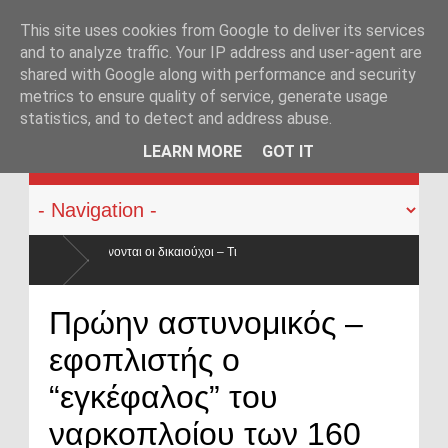
This site uses cookies from Google to deliver its services
and to analyze traffic. Your IP address and user-agent are
shared with Google along with performance and security
metrics to ensure quality of service, generate usage
statistics, and to detect and address abuse.
KATEHACKER
LEARN MORE
GOT IT
οι – Τι
αι κατά 50% ο
Οπλοφορία και χρήση πυροβόλων όπλων από αστ
Πρώην αστυνομικός –
ο νόμος
εφοπλιστής ο
“εγκέφαλος” του
ναρκοπλοίου των 160