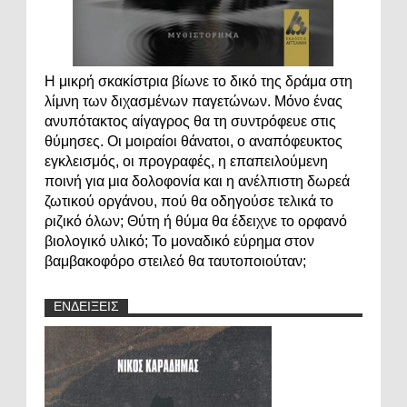
Η μικρή σκακίστρια βίωνε το δικό της δράμα στη
λίμνη των διχασμένων παγετώνων. Μόνο ένας
ανυπότακτος αίγαγρος θα τη συντρόφευε στις
θύμησες. Οι μοιραίοι θάνατοι, ο αναπόφευκτος
εγκλεισμός, οι προγραφές, η επαπειλούμενη
ποινή για μια δολοφονία και η ανέλπιστη δωρεά
ζωτικού οργάνου, πού θα οδηγούσε τελικά το
ριζικό όλων; Θύτη ή θύμα θα έδειχνε το ορφανό
βιολογικό υλικό; Το μοναδικό εύρημα στον
βαμβακοφόρο στειλεό θα ταυτοποιούταν;
ΕΝΔΕΙΞΕΙΣ